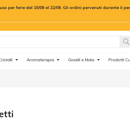
uso per ferie dal 10/08 al 22/08. Gli ordini pervenuti durante il p
ristalli
Aromaterapia
Gioielli e Mala
Prodotti Cu
etti