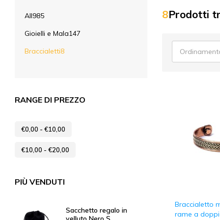
8
Prodotti t
All
985
Gioielli e Mala
147
Braccialetti
8
Ordinamento
RANGE DI PREZZO
€
0,00
-
€
10,00
€
10,00
-
€
20,00
PIÙ VENDUTI
Braccialetto 
Sacchetto regalo in
rame a doppia
velluto Nero S