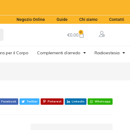
€
17,00
Aggiungi al carrello
Negozio Online
Guide
Chi siamo
Contatti
0
€
0,00
ra per il Corpo
Complementi d’arredo
Radioestesia
Facebook
Twitter
Pinterest
Linkedin
Whatsapp