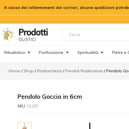
Pendolo Goccia in 6cm
A causa dei rallentamenti dei corrieri, alcune spedizioni potre
Descrizione
Informazioni aggiuntive
Re
Ritualistica
Purificazione
Spiritualità
Pietre e C
Home
Shop
Radioestesia
Pendoli Radiestesia
Pendolo Go
Pendolo Goccia in 6cm
SKU:
01267