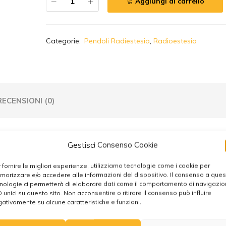
Aggiungi al carrello
A
Categorie:
Pendoli Radiestesia
,
Radioestesia
l
t
e
r
n
RECENSIONI (0)
a
t
i
v
Gestisci Consenso Cookie
e
:
 fornire le migliori esperienze, utilizziamo tecnologie come i cookie per
orizzare e/o accedere alle informazioni del dispositivo. Il consenso a que
nologie ci permetterà di elaborare dati come il comportamento di navigazi
D unici su questo sito. Non acconsentire o ritirare il consenso può influire
ativamente su alcune caratteristiche e funzioni.