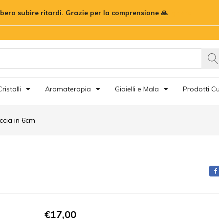
bbero subire ritardi. Grazie per la comprensione 🙏
Ignora
censioni (0)
ristalli
Aromaterapia
Gioielli e Mala
Prodotti Cu
ccia in 6cm
€
17,00