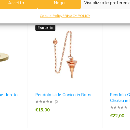
Accetta
Nega
Visualizza le preferen
Cookie Policy
PRIVACY POLICY
Esaurito
ne dorato
Pendolo Iside Conico in Rame
Pendolo G
Chakra in
(0)
€
15,00
€
22,00