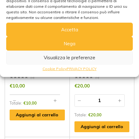
dispositivo. Il consenso a queste tecnologie ci permetterà di
elaborare dati come il comportamento di navigazione o ID unici su
questo sito. Non acconsentire o ritirare il consenso può influire
negativamente su alcune caratteristiche e funzioni.
Accetta
Nega
Visualizza le preferenze
Pendolo Goccia di
Pendolo Iside 10 batterie
Cookie Policy
PRIVACY POLICY
Adularia
in bronzo
(0)
(0)
€
10,00
€
20,00
Totale:
€
10,00
Aggiungi al carrello
Totale:
€
20,00
Aggiungi al carrello