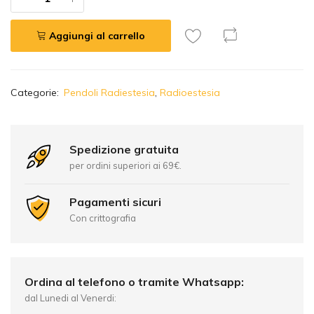
Aggiungi al carrello
A
Categorie:
Pendoli Radiestesia
,
Radioestesia
l
t
e
r
Spedizione gratuita
n
per ordini superiori ai 69€.
a
t
Pagamenti sicuri
i
Con crittografia
v
e
:
Ordina al telefono o tramite Whatsapp:
dal Lunedi al Venerdi: