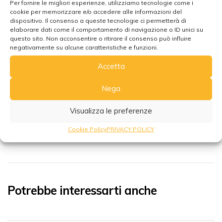
Per fornire le migliori esperienze, utilizziamo tecnologie come i
cookie per memorizzare e/o accedere alle informazioni del
dispositivo. Il consenso a queste tecnologie ci permetterà di
elaborare dati come il comportamento di navigazione o ID unici su
questo sito. Non acconsentire o ritirare il consenso può influire
negativamente su alcune caratteristiche e funzioni.
DESCRIZIONE
INFORMAZIONI AGGIUNTIVE
Accetta
Nega
Pendolo generatore con bagno di
bronzo
Visualizza le preferenze
Cookie Policy
PRIVACY POLICY
Potrebbe interessarti anche