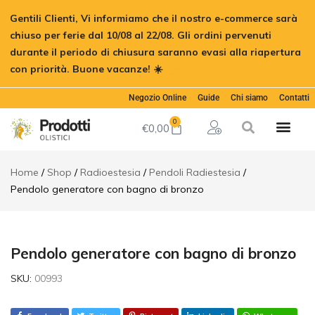
Pendolo
Gentili Clienti, Vi informiamo che il nostro e-commerce sarà
generatore
€
15,00
Aggiungi al 
con bagno
chiuso per ferie dal 10/08 al 22/08. Gli ordini pervenuti
di bronzo
durante il periodo di chiusura saranno evasi alla riapertura
Descrizione
con priorità. Buone vacanze! ☀️
Ignora
Informazioni
aggiuntive
Negozio Online
Guide
Chi siamo
Contatti
0
€
0,00
Home
Shop
Radioestesia
Pendoli Radiestesia
Pendolo generatore con bagno di bronzo
Pendolo generatore con bagno di bronzo
SKU:
00993