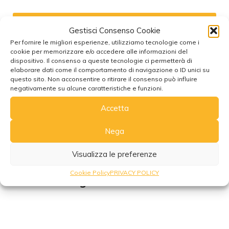
Aggiungi tutto al carrello
Gestisci Consenso Cookie
Per fornire le migliori esperienze, utilizziamo tecnologie come i
cookie per memorizzare e/o accedere alle informazioni del
Aggiungi tutti alla lista dei desideri
dispositivo. Il consenso a queste tecnologie ci permetterà di
elaborare dati come il comportamento di navigazione o ID unici su
questo sito. Non acconsentire o ritirare il consenso può influire
negativamente su alcune caratteristiche e funzioni.
Accetta
Nega
DESCRIZIONE
INFORMAZIONI AGGIUNTIVE
RECEN
Visualizza le preferenze
Cookie Policy
PRIVACY POLICY
Pendolo in legno massello