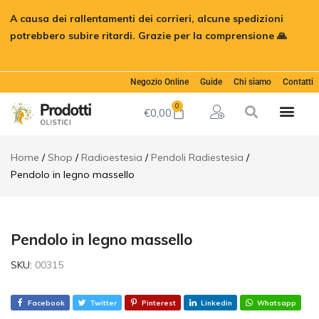
Pendolo in
A causa dei rallentamenti dei corrieri, alcune spedizioni
legno
€
12,00
Aggiungi al c
massello
potrebbero subire ritardi. Grazie per la comprensione 🙏
Ignora
Descrizione
Informazioni
Negozio Online
Guide
Chi siamo
Contatti
aggiuntive
Recensioni
0
€
0,00
(0)
Home
Shop
Radioestesia
Pendoli Radiestesia
Pendolo in legno massello
Pendolo in legno massello
SKU:
00315
Facebook
Twitter
Pinterest
Linkedin
Whatsapp