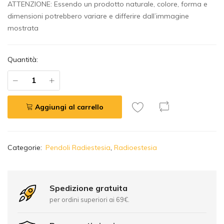
ATTENZIONE: Essendo un prodotto naturale, colore, forma e
dimensioni potrebbero variare e differire dall’immagine
mostrata
Quantità:
Aggiungi al carrello
A
Categorie:
Pendoli Radiestesia
,
Radioestesia
l
t
e
r
Spedizione gratuita
n
per ordini superiori ai 69€.
a
t