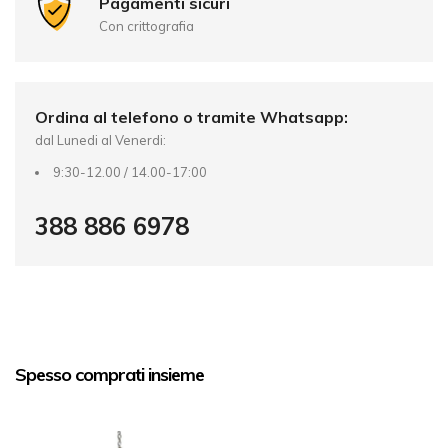
Pagamenti sicuri
i
Con crittografia
v
e
:
Ordina al telefono o tramite Whatsapp:
dal Lunedi al Venerdi:
9:30-12.00 / 14.00-17:00
388 886 6978
Spesso comprati insieme