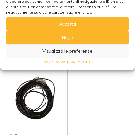
grani
Cuore
elaborare dati come il comportamento di navigazione o ID unici su
questo sito. Non acconsentire o ritirare il consenso può influire
(0)
(0)
negativamente su alcune caratteristiche e funzioni.
€
12,00
€
14,00
Accetta
Nega
Totale:
€
12,00
Totale:
€
14,00
Visualizza le preferenze
Aggiungi al carrello
Aggiungi al carrello
Cookie Policy
PRIVACY POLICY