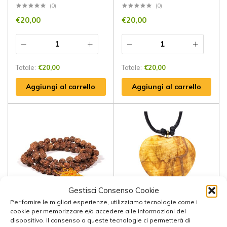
(0)
(0)
€
20,00
€
20,00
Totale:
€
20,00
Totale:
€
20,00
Aggiungi al carrello
Aggiungi al carrello
Gestisci Consenso Cookie
Per fornire le migliori esperienze, utilizziamo tecnologie come i
cookie per memorizzare e/o accedere alle informazioni del
Mala in Rudraksha 108
Collana Palo Santo –
dispositivo. Il consenso a queste tecnologie ci permetterà di