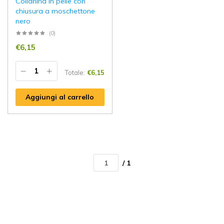
Collanina in pelle con
chiusura a moschettone
nero
(0)
€
6,15
Totale:
€
6,15
Aggiungi al carrello
/ 1