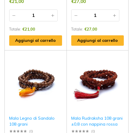
€
21,00
€
27,00
Totale:
€
21,00
Totale:
€
27,00
Aggiungi al carrello
Aggiungi al carrello
Mala Legno di Sandalo
Mala Rudraksha 108 grani
108 grani
±0,8 con nappina rossa
(0)
(0)