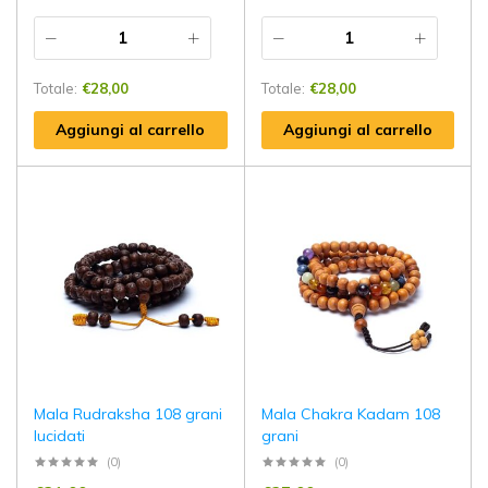
Totale:
€
28,00
Totale:
€
28,00
Aggiungi al carrello
Aggiungi al carrello
Mala Rudraksha 108 grani
Mala Chakra Kadam 108
lucidati
grani
(0)
(0)