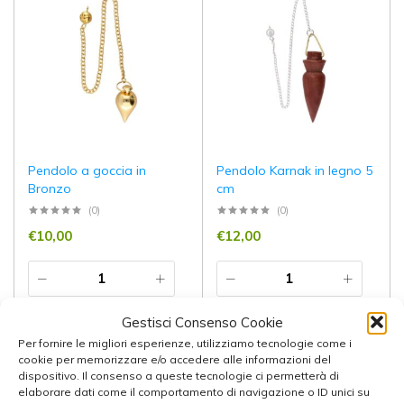
Pendolo a goccia in
Pendolo Karnak in legno 5
Bronzo
cm
(0)
(0)
€
10,00
€
12,00
Totale:
€
10,00
Totale:
€
12,00
Gestisci Consenso Cookie
Per fornire le migliori esperienze, utilizziamo tecnologie come i
Aggiungi al carrello
Aggiungi al carrello
cookie per memorizzare e/o accedere alle informazioni del
dispositivo. Il consenso a queste tecnologie ci permetterà di
elaborare dati come il comportamento di navigazione o ID unici su