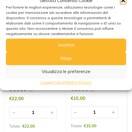
Gestisci Consenso Cookie
Per fornire le migliori esperienze, utilizziamo tecnologie come i
cookie per memorizzare e/o accedere alle informazioni del
dispositivo. Il consenso a queste tecnologie ci permetterà di
elaborare dati come il comportamento di navigazione o ID unici su
questo sito. Non acconsentire o ritirare il consenso può influire
negativamente su alcune caratteristiche e funzioni.
Accetta
Nega
Visualizza le preferenze
Pendolo Spirale in ottone
Pendolo Generatore in
Cookie Policy
PRIVACY POLICY
cromato
Quarzo
(0)
(0)
€
15,00
€
22,00
Totale:
€
15,00
Totale:
€
22,00