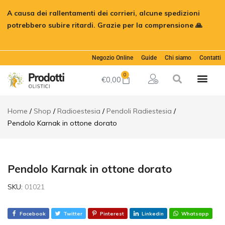
Pendolo
A causa dei rallentamenti dei corrieri, alcune spedizioni
Karnak in
€
16,00
Aggiungi al c
ottone
potrebbero subire ritardi. Grazie per la comprensione 🙏
dorato
Ignora
Descrizione
Informazioni
Negozio Online
Guide
Chi siamo
Contatti
aggiuntive
0
€
0,00
Home
Shop
Radioestesia
Pendoli Radiestesia
Pendolo Karnak in ottone dorato
Pendolo Karnak in ottone dorato
SKU:
01021
Facebook
Twitter
Pinterest
Linkedin
Whatsapp