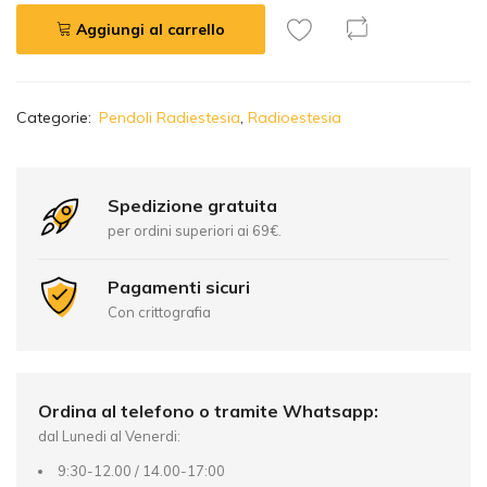
Aggiungi al carrello
A
Categorie:
Pendoli Radiestesia
,
Radioestesia
l
t
e
r
Spedizione gratuita
n
per ordini superiori ai 69€.
a
t
Pagamenti sicuri
i
Con crittografia
v
e
:
Ordina al telefono o tramite Whatsapp:
dal Lunedi al Venerdi:
9:30-12.00 / 14.00-17:00