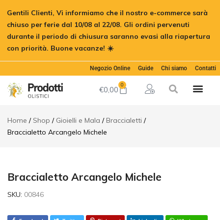
Braccialetto
Gentili Clienti, Vi informiamo che il nostro e-commerce sarà
Arcangelo
€
12,50
Aggiungi al
Michele
chiuso per ferie dal 10/08 al 22/08. Gli ordini pervenuti
durante il periodo di chiusura saranno evasi alla riapertura
Descrizione
con priorità. Buone vacanze! ☀️
Ignora
Informazioni
aggiuntive
Negozio Online
Guide
Chi siamo
Contatti
0
€
0,00
Home
Shop
Gioielli e Mala
Braccialetti
Braccialetto Arcangelo Michele
Braccialetto Arcangelo Michele
SKU:
00846