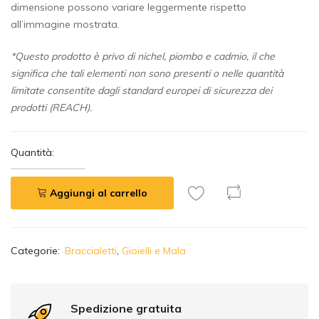
dimensione possono variare leggermente rispetto
all’immagine mostrata.
*Questo prodotto è privo di nichel, piombo e cadmio, il che
significa che tali elementi non sono presenti o nelle quantità
limitate consentite dagli standard europei di sicurezza dei
prodotti (REACH).
Quantità:
Aggiungi al carrello
A
Categorie:
Braccialetti
,
Gioielli e Mala
l
t
e
r
Spedizione gratuita