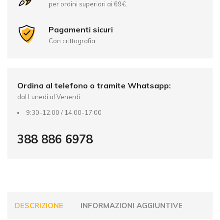
n
per ordini superiori ai 69€.
a
t
Pagamenti sicuri
i
Con crittografia
v
e
:
Ordina al telefono o tramite Whatsapp:
dal Lunedi al Venerdi:
9:30-12.00 / 14.00-17:00
388 886 6978
DESCRIZIONE
INFORMAZIONI AGGIUNTIVE