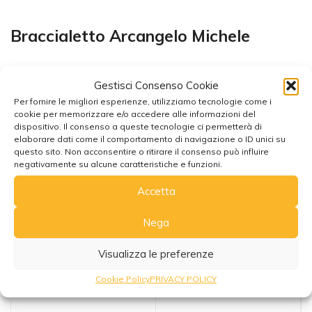
Braccialetto Arcangelo Michele
Gestisci Consenso Cookie
Per fornire le migliori esperienze, utilizziamo tecnologie come i
cookie per memorizzare e/o accedere alle informazioni del
dispositivo. Il consenso a queste tecnologie ci permetterà di
elaborare dati come il comportamento di navigazione o ID unici su
Potrebbe interessarti anche
questo sito. Non acconsentire o ritirare il consenso può influire
negativamente su alcune caratteristiche e funzioni.
Accetta
Nega
Visualizza le preferenze
Cookie Policy
PRIVACY POLICY