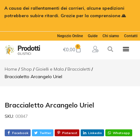
Braccialetto
A causa dei rallentamenti dei corrieri, alcune spedizioni
Arcangelo
€
12,50
Aggiungi al
Uriel
potrebbero subire ritardi. Grazie per la comprensione 🙏
Ignora
Descrizione
Informazioni
Negozio Online
Guide
Chi siamo
Contatti
aggiuntive
0
€
0,00
Home
Shop
Gioielli e Mala
Braccialetti
Braccialetto Arcangelo Uriel
Braccialetto Arcangelo Uriel
SKU:
00847
Facebook
Twitter
Pinterest
Linkedin
Whatsapp