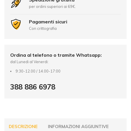
n
per ordini superiori ai 69€.
a
t
Pagamenti sicuri
i
Con crittografia
v
e
:
Ordina al telefono o tramite Whatsapp:
dal Lunedi al Venerdi:
9:30-12.00 / 14.00-17:00
388 886 6978
DESCRIZIONE
INFORMAZIONI AGGIUNTIVE