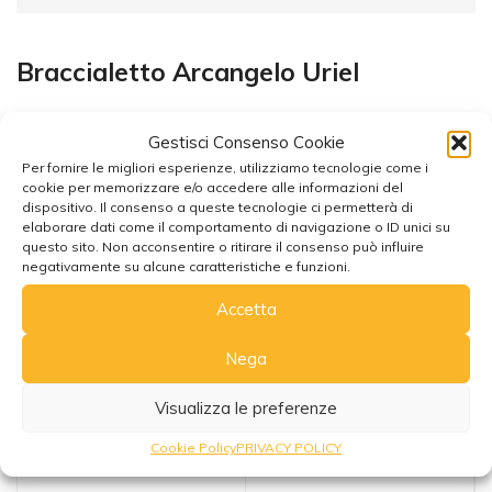
Braccialetto Arcangelo Uriel
Gestisci Consenso Cookie
Per fornire le migliori esperienze, utilizziamo tecnologie come i
cookie per memorizzare e/o accedere alle informazioni del
dispositivo. Il consenso a queste tecnologie ci permetterà di
elaborare dati come il comportamento di navigazione o ID unici su
Potrebbe interessarti anche
questo sito. Non acconsentire o ritirare il consenso può influire
negativamente su alcune caratteristiche e funzioni.
Accetta
Nega
Visualizza le preferenze
Cookie Policy
PRIVACY POLICY