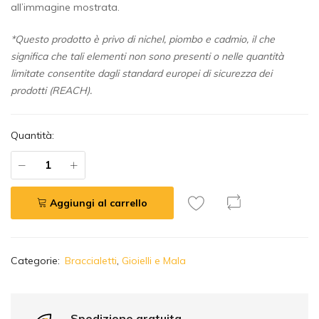
all’immagine mostrata.
*Questo prodotto è privo di nichel, piombo e cadmio, il che
significa che tali elementi non sono presenti o nelle quantità
limitate consentite dagli standard europei di sicurezza dei
prodotti (REACH).
Quantità:
Aggiungi al carrello
A
Categorie:
Braccialetti
,
Gioielli e Mala
l
t
e
r
Spedizione gratuita