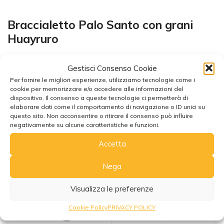
Braccialetto Palo Santo con grani
Huayruro
Gestisci Consenso Cookie
Per fornire le migliori esperienze, utilizziamo tecnologie come i
cookie per memorizzare e/o accedere alle informazioni del
dispositivo. Il consenso a queste tecnologie ci permetterà di
elaborare dati come il comportamento di navigazione o ID unici su
questo sito. Non acconsentire o ritirare il consenso può influire
Potrebbe interessarti anche
negativamente su alcune caratteristiche e funzioni.
Accetta
Nega
Visualizza le preferenze
Cookie Policy
PRIVACY POLICY