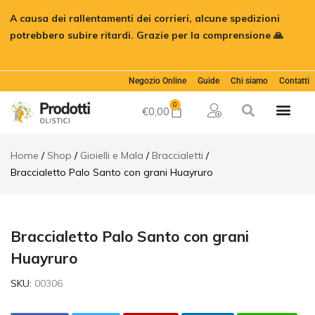
Braccialetto
A causa dei rallentamenti dei corrieri, alcune spedizioni
Palo Santo
€
15,00
Aggiungi al
con grani
potrebbero subire ritardi. Grazie per la comprensione 🙏
Huayruro
Ignora
Descrizione
Informazioni
Negozio Online
Guide
Chi siamo
Contatti
aggiuntive
0
€
0,00
Home
Shop
Gioielli e Mala
Braccialetti
Braccialetto Palo Santo con grani Huayruro
Braccialetto Palo Santo con grani
Huayruro
SKU:
00306