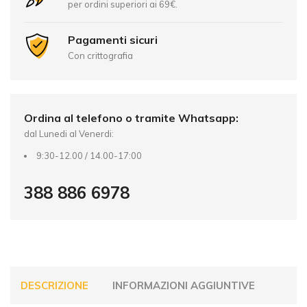
n
per ordini superiori ai 69€.
a
t
Pagamenti sicuri
i
Con crittografia
v
e
:
Ordina al telefono o tramite Whatsapp:
dal Lunedi al Venerdi:
9:30-12.00 / 14.00-17:00
388 886 6978
DESCRIZIONE
INFORMAZIONI AGGIUNTIVE