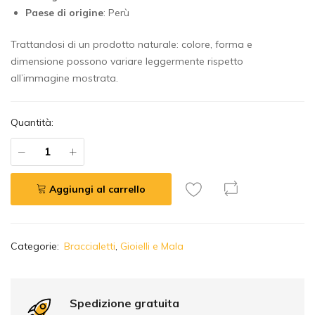
Paese di origine
: Perù
Trattandosi di un prodotto naturale: colore, forma e
dimensione possono variare leggermente rispetto
all’immagine mostrata.
Quantità:
Aggiungi al carrello
A
Categorie:
Braccialetti
,
Gioielli e Mala
l
t
e
r
Spedizione gratuita