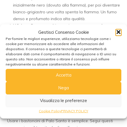
inizialmente nero (dovuto alla fiamma), per poi diventare
bianco-grigiastro una volta spenta la fiamma. Un fumo
denso e profumato indica alta qualità.
L’Odore:
Da spento, il legno deve avere un profumo
Gestisci Consenso Cookie
percettibile ma non invadente. Da acceso, l’aroma deve
Per fornire le migliori esperienze, utilizziamo tecnologie come i
essere ricco, dolce e complesso, non aspro o simile a
cookie per memorizzare e/o accedere alle informazioni del
semplice legno bruciato.
dispositivo. Il consenso a queste tecnologie ci permetterà di
Le Certificazioni:
Acquista sempre da rivenditori che
elaborare dati come il comportamento di navigazione o ID unici su
questo sito. Non acconsentire o ritirare il consenso può influire
garantiscono la provenienza etica e sostenibile del
negativamente su alcune caratteristiche e funzioni.
prodotto, specificando il paese di origine e le modalità
di raccolta.
Accetta
Come si usa il Palo
Nega
Santo: guida al rituale
Visualizza le preferenze
Cookie Policy
PRIVACY POLICY
Usare i bastoncini di Palo Santo è semplice. Segui questi