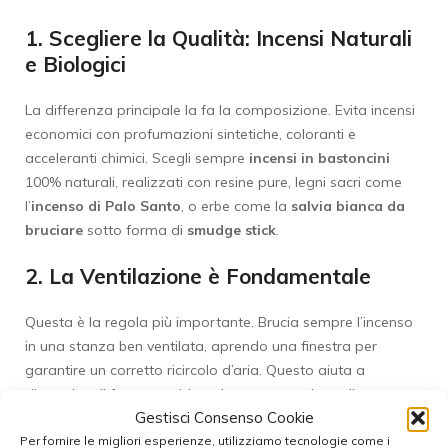
1. Scegliere la Qualità: Incensi Naturali
e Biologici
La differenza principale la fa la composizione. Evita incensi
economici con profumazioni sintetiche, coloranti e
acceleranti chimici. Scegli sempre
incensi in bastoncini
100% naturali, realizzati con resine pure, legni sacri come
l’
incenso di Palo Santo
, o erbe come la
salvia bianca da
bruciare
sotto forma di
smudge stick
.
2. La Ventilazione è Fondamentale
Questa è la regola più importante. Brucia sempre l’incenso
in una stanza ben ventilata, aprendo una finestra per
garantire un corretto ricircolo d’aria. Questo aiuta a
disperdere il fumo e a ridurre la concentrazione di
Gestisci Consenso Cookie
particolato e altre sostanze nell’ambiente.
Per fornire le migliori esperienze, utilizziamo tecnologie come i