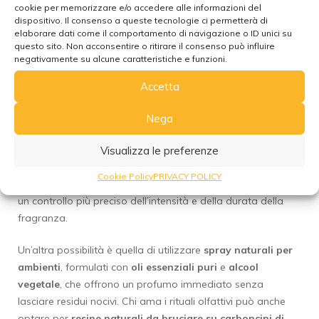
cookie per memorizzare e/o accedere alle informazioni del
3. Alternative Efficaci per la
dispositivo. Il consenso a queste tecnologie ci permetterà di
Profumazione e il Benessere
elaborare dati come il comportamento di navigazione o ID unici su
dell’Ambiente
questo sito. Non acconsentire o ritirare il consenso può influire
negativamente su alcune caratteristiche e funzioni.
Se l’obiettivo è profumare gli ambienti o creare
Accetta
un’atmosfera rilassante, esistono valide alternative
all’incenso tradizionale. I
profumatori a bastoncini (reed
Nega
diffusers)
, le
candele in cera naturale
e i
diffusori di oli
essenziali a ultrasuoni
rappresentano opzioni più sicure
Visualizza le preferenze
perché non comportano combustione e quindi non
Cookie Policy
PRIVACY POLICY
rilasciano fumo o particolato nell’aria. Inoltre, consentono
un controllo più preciso dell’intensità e della durata della
fragranza.
Un’altra possibilità è quella di utilizzare
spray naturali per
ambienti
, formulati con
oli essenziali puri
e
alcool
vegetale
, che offrono un profumo immediato senza
lasciare residui nocivi. Chi ama i rituali olfattivi può anche
optare per
resine naturali da bruciare su carboncini di