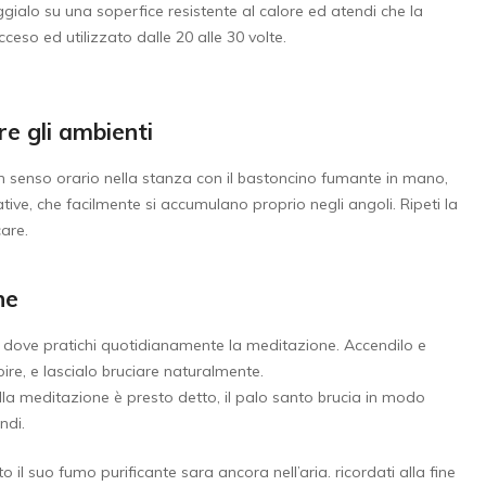
gialo su una soperfice resistente al calore ed atendi che la
eso ed utilizzato dalle 20 alle 30 volte.
re gli ambienti
in senso orario nella stanza con il bastoncino fumante in mano,
tive, che facilmente si accumulano proprio negli angoli. Ripeti la
are.
ne
a dove pratichi quotidianamente la meditazione. Accendilo e
 spire, e lascialo bruciare naturalmente.
lla meditazione è presto detto, il palo santo brucia in modo
ndi.
il suo fumo purificante sara ancora nell’aria. ricordati alla fine