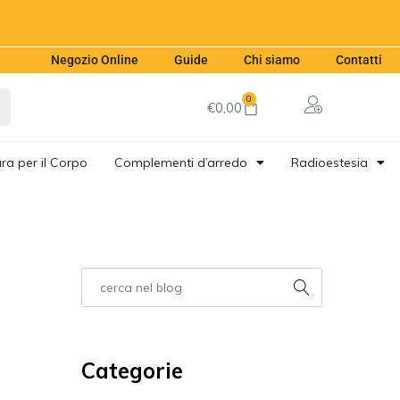
Negozio Online
Guide
Chi siamo
Contatti
0
€
0,00
ra per il Corpo
Complementi d’arredo
Radioestesia
Categorie