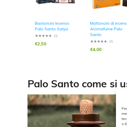
Bastoncini Incenso
Mattoncini di incen
Palo Santo Satya
Aromafume Palo
Santo
(0)
(0)
€
2,50
€
4,00
Palo Santo come si u
Per
mem
tec
o I