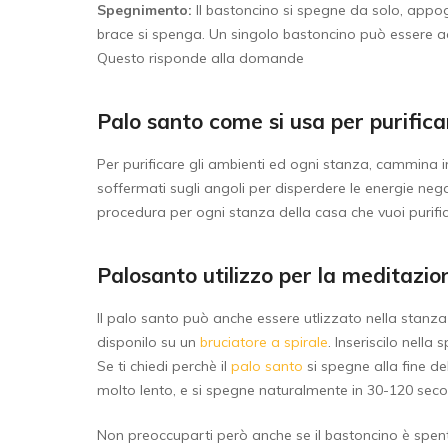
Spegnimento:
Il bastoncino si spegne da solo, appog
brace si spenga. Un singolo bastoncino può essere acc
Questo risponde alla domande
Palo santo come si usa per purifica
Per purificare gli ambienti ed ogni stanza, cammina 
soffermati sugli angoli per disperdere le energie nega
procedura per ogni stanza della casa che vuoi purific
Palosanto utilizzo per la meditazio
Il palo santo può anche essere utlizzato nella stanz
disponilo su un
bruciatore a spirale
. Inseriscilo nella
Se ti chiedi perchè il
palo santo
si spegne alla fine de
molto lento, e si spegne naturalmente in 30-120 seco
Non preoccuparti però anche se il bastoncino è spento 