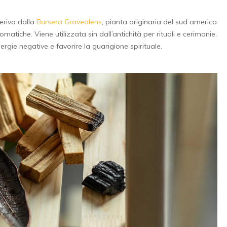
eriva dalla
Bursera Graveolens
, pianta originaria del sud america
iche. Viene utilizzata sin dall’antichità per rituali e cerimonie,
rgie negative e favorire la guarigione spirituale.