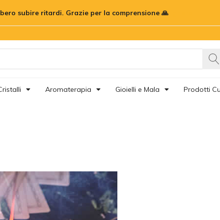
bbero subire ritardi. Grazie per la comprensione 🙏
Ignora
ristalli
Aromaterapia
Gioielli e Mala
Prodotti Cu