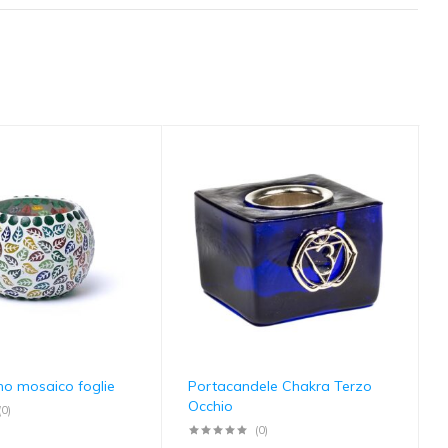
no mosaico foglie
Portacandele Chakra Terzo
Occhio
(0)
(0)