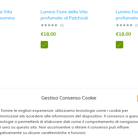
a Vita
Lumino Fiore della Vita
Lumino Fio
lsomino
profumato al Patchouli
profumato
(0)
(0
€
18,00
€
18,00
Gestisci Consenso Cookie
 fornire le migliori esperienze, utilizziamo tecnologie come i cookie per
orizzare e/o accedere alle informazioni del dispositivo. Il consenso a que
nologie ci permetterà di elaborare dati come il comportamento di navigazi
D unici su questo sito. Non acconsentire o ritirare il consenso può influire
ativamente su alcune caratteristiche e funzioni.