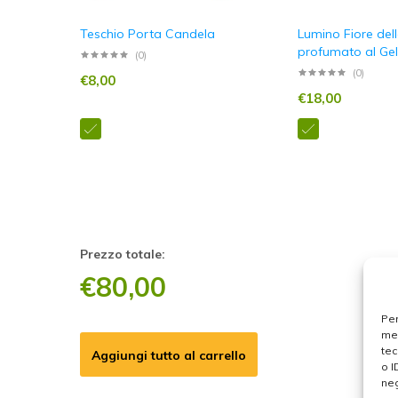
Teschio Porta Candela
Lumino Fiore dell
profumato al Ge
(0)
(0)
€
8,00
€
18,00
Prezzo totale:
€
80,00
Per
mem
tec
Aggiungi tutto al carrello
o I
neg