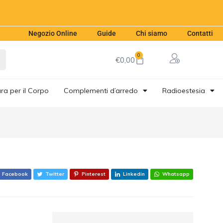
€
8,00
Aggiungi al carrello
Negozio Online
Guide
Chi siamo
Contatti
0
€
0,00
ra per il Corpo
Complementi d’arredo
Radioestesia
Facebook
Twitter
Pinterest
Linkedin
Whatsapp