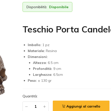
Disponibilità:
Disponibile
Teschio Porta Cande
Imballo:
1 pz
Materiale:
Resina
Dimensioni:
Altezza:
6.5 cm
Profondità:
9 cm
Larghezza:
6.5cm
Peso:
± 130 gr
Quantità:
Aggiungi al carrello