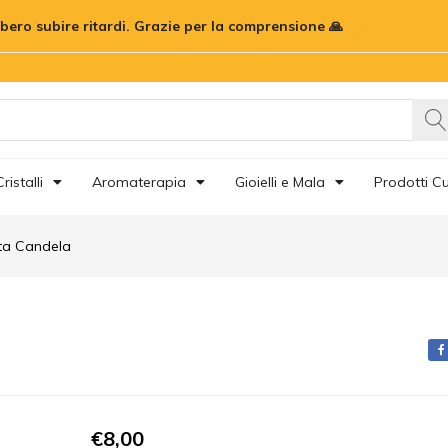
bbero subire ritardi. Grazie per la comprensione 🙏
Ignora
ristalli
Aromaterapia
Gioielli e Mala
Prodotti Cu
ta Candela
€
8,00