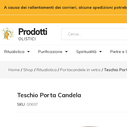
Teschio Porta Candela
A causa dei rallentamenti dei corrieri, alcune spedizioni potre
Descrizione
Recensioni (0)
Ritualistica
Purificazione
Spiritualità
Pietre e C
Home
Shop
Ritualistica
Portacandele in vetro
Teschio Por
Teschio Porta Candela
SKU:
00697