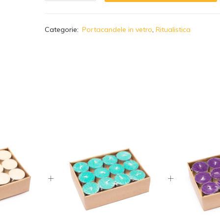
A
Categorie:
Portacandele in vetro
,
Ritualistica
l
t
e
r
n
a
t
i
v
e
: