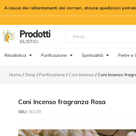
Coni Incenso fragranza Rosa
A causa dei rallentamenti dei corrieri, alcune spedizioni potre
Descrizione
Informazioni aggiuntive
Ritualistica
Purificazione
Spiritualità
Pietre e C
Home
Shop
Purificazione
Coni Incenso
Coni Incenso frag
Coni Incenso fragranza Rosa
SKU:
00139