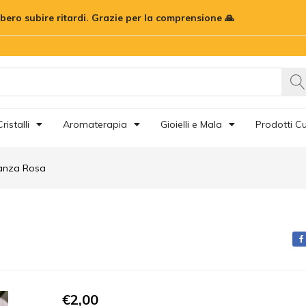
bbero subire ritardi. Grazie per la comprensione 🙏
Ignora
ristalli
Aromaterapia
Gioielli e Mala
Prodotti Cu
ranza Rosa
€
2,00