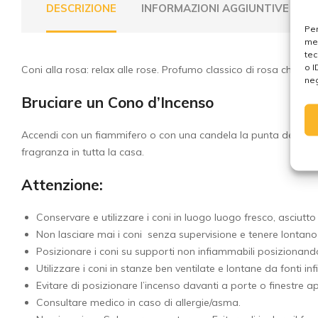
DESCRIZIONE
INFORMAZIONI AGGIUNTIVE
Per
mem
tec
o I
Coni alla rosa: relax alle rose. Profumo classico di rosa che invit
neg
Bruciare un Cono d’Incenso
Accendi con un fiammifero o con una candela la punta del tuo c
fragranza in tutta la casa.
Attenzione:
Conservare e utilizzare i coni in luogo luogo fresco, asciutto
Non lasciare mai i coni senza supervisione e tenere lontano
Posizionare i coni su supporti non infiammabili posizionando 
Utilizzare i coni in stanze ben ventilate e lontane da fonti 
Evitare di posizionare l’incenso davanti a porte o finestre ap
Consultare medico in caso di allergie/asma.