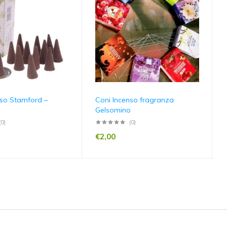
nso Stamford –
Coni Incenso fragranza
Gelsomino
(0)
(0)
€
2,00