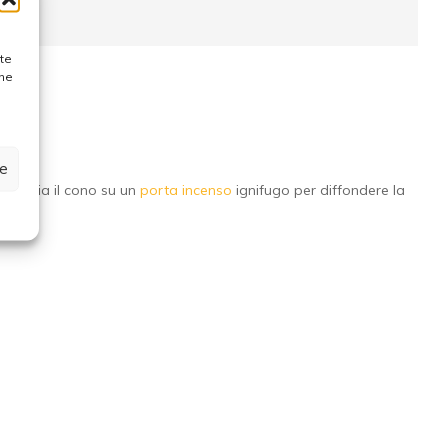
ste
one
ze
appoggia il cono su un
porta incenso
ignifugo per diffondere la