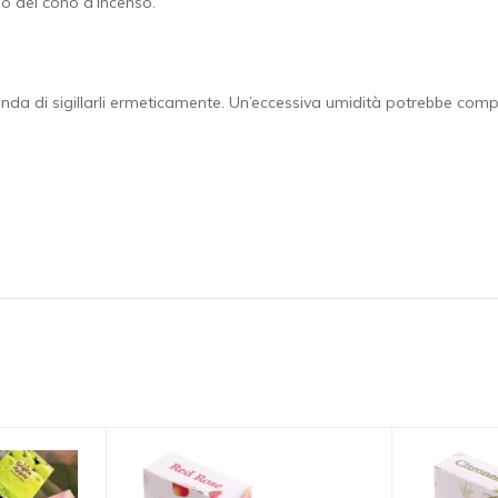
mo del cono d’incenso.
nda di sigillarli ermeticamente. Un’eccessiva umidità potrebbe compr