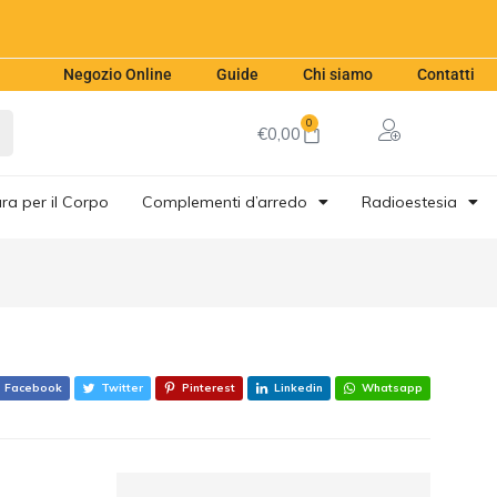
€
2,00
Aggiungi al carrello
Negozio Online
Guide
Chi siamo
Contatti
0
€
0,00
ra per il Corpo
Complementi d’arredo
Radioestesia
Facebook
Twitter
Pinterest
Linkedin
Whatsapp