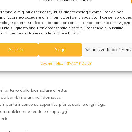
 fornire le migliori esperienze, utilizziamo tecnologie come i cookie per
orizzare e/o accedere alle informazioni del dispositivo. Il consenso a que
nologie ci permetterà di elaborare dati come il comportamento di navigazi
D unici su questo sito. Non acconsentire o ritirare il consenso può influire
a al relax, all’apertura del cuore e alla gioia.
ativamente su alcune caratteristiche e funzioni.
Accetta
Nega
Visualizza le preferen
ono di incenso, attendi che si illumini, quindi spegni la fiamma e 
Cookie Policy
PRIVACY POLICY
 e lontano dalla luce solare diretta.
 da bambini e animali domestici.
il porta incenso su superfice piana, stabile e ignifuga.
infiammabili come tende e drappeggi.
erte.