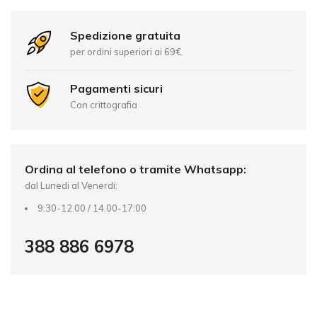
e
r
Spedizione gratuita
n
per ordini superiori ai 69€.
a
t
Pagamenti sicuri
i
Con crittografia
v
e
:
Ordina al telefono o tramite Whatsapp:
dal Lunedi al Venerdi:
9:30-12.00 / 14.00-17:00
388 886 6978