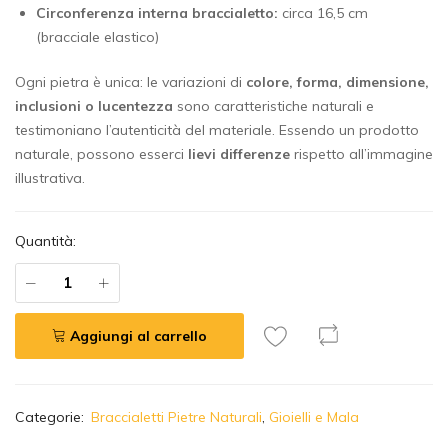
Circonferenza interna braccialetto:
circa 16,5 cm
(bracciale elastico)
Ogni pietra è unica: le variazioni di
colore, forma, dimensione,
inclusioni o lucentezza
sono caratteristiche naturali e
testimoniano l’autenticità del materiale. Essendo un prodotto
naturale, possono esserci
lievi differenze
rispetto all’immagine
illustrativa.
Quantità:
Aggiungi al carrello
A
Categorie:
Braccialetti Pietre Naturali
,
Gioielli e Mala
l
t