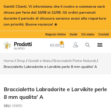
Braccialetto
Gentili Clienti, Vi informiamo che il nostro e-commerce sarà
Labradorite
€
20,00
Aggiungi al
e Larvikite
chiuso per ferie dal 10/08 al 22/08. Gli ordini pervenuti
perle 8 mm
durante il periodo di chiusura saranno evasi alla riapertura
qualita' A
con priorità. Buone vacanze! ☀️
Ignora
Descrizione
Informazioni
Negozio Online
Guide
Chi siamo
Contatti
aggiuntive
0
€
0,00
Home
Shop
Gioielli e Mala
Braccialetti Pietre Naturali
Braccialetto Labradorite e Larvikite perle 8 mm qualita' A
Braccialetto Labradorite e Larvikite perle
8 mm qualita' A
SKU:
00895