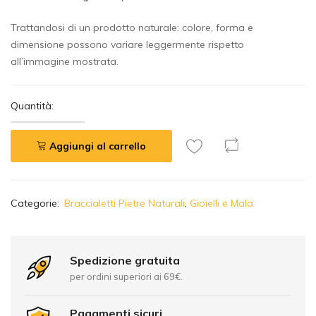
Trattandosi di un prodotto naturale: colore, forma e
dimensione possono variare leggermente rispetto
all’immagine mostrata.
Quantità:
Aggiungi al carrello
A
Categorie:
Braccialetti Pietre Naturali
,
Gioielli e Mala
l
t
e
r
Spedizione gratuita
n
per ordini superiori ai 69€.
a
t
Pagamenti sicuri