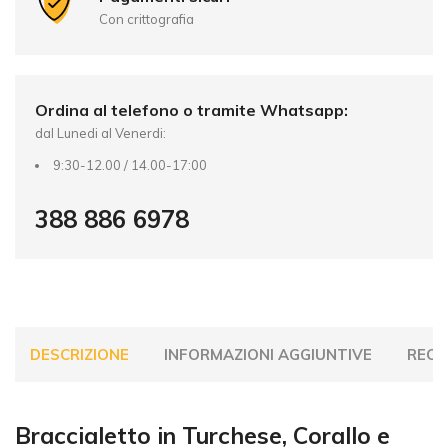
i
Con crittografia
v
e
:
Ordina al telefono o tramite Whatsapp:
dal Lunedi al Venerdi:
9:30-12.00 / 14.00-17:00
388 886 6978
DESCRIZIONE
INFORMAZIONI AGGIUNTIVE
RECEN
Braccialetto in Turchese, Corallo e