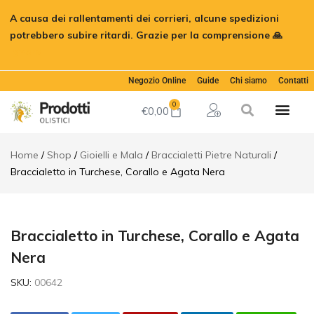
Braccialetto
A causa dei rallentamenti dei corrieri, alcune spedizioni
in Turchese,
€
25,00
Aggiungi al
Corallo e
potrebbero subire ritardi. Grazie per la comprensione 🙏
Agata Nera
Ignora
Descrizione
Informazioni
Negozio Online
Guide
Chi siamo
Contatti
aggiuntive
0
€
0,00
Recensioni (0)
Home
Shop
Gioielli e Mala
Braccialetti Pietre Naturali
Braccialetto in Turchese, Corallo e Agata Nera
Braccialetto in Turchese, Corallo e Agata
Nera
SKU:
00642