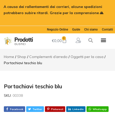
Portachiavi
€
3,00
A causa dei rallentamenti dei corrieri, alcune spedizioni
teschio blu
Aggiungi al ca
potrebbero subire ritardi. Grazie per la comprensione 🙏
€
5,00
Descrizione
Ignora
Recensioni (0)
Negozio Online
Guide
Chi siamo
Contatti
0
€
0,00
Home
Shop
Complementi d’arredo
Oggetti per la casa
Portachiavi teschio blu
Portachiavi teschio blu
SKU:
00338
Facebook
Twitter
Pinterest
Linkedin
Whatsapp