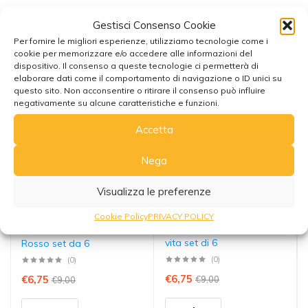
Gestisci Consenso Cookie
Potrebbe interessarti anche
Per fornire le migliori esperienze, utilizziamo tecnologie come i
cookie per memorizzare e/o accedere alle informazioni del
dispositivo. Il consenso a queste tecnologie ci permetterà di
elaborare dati come il comportamento di navigazione o ID unici su
25% sconto
25% sconto
questo sito. Non acconsentire o ritirare il consenso può influire
negativamente su alcune caratteristiche e funzioni.
Accetta
Nega
Visualizza le preferenze
Cookie Policy
PRIVACY POLICY
Sottobicchieri Albero della
Sottotazza Mandala
vita set di 6
Rosso set da 6
(0)
(0)
€
6,75
€
6,75
€
9,00
€
9,00