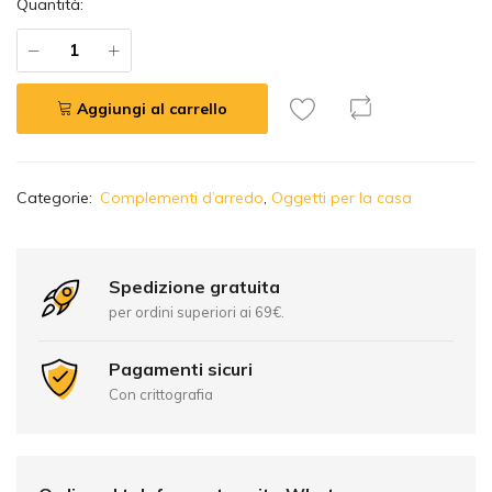
Quantità:
Aggiungi al carrello
A
Categorie:
Complementi d’arredo
,
Oggetti per la casa
l
t
e
r
Spedizione gratuita
n
per ordini superiori ai 69€.
a
t
Pagamenti sicuri
i
Con crittografia
v
e
: