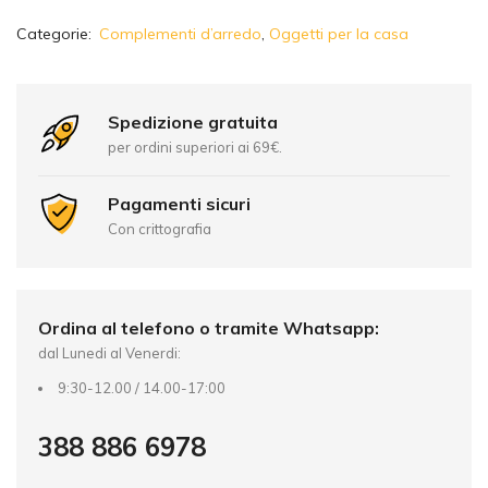
A
Categorie:
Complementi d’arredo
,
Oggetti per la casa
l
t
e
r
Spedizione gratuita
n
per ordini superiori ai 69€.
a
t
Pagamenti sicuri
i
Con crittografia
v
e
:
Ordina al telefono o tramite Whatsapp:
dal Lunedi al Venerdi:
9:30-12.00 / 14.00-17:00
388 886 6978