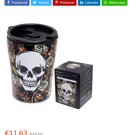
Facebook
Twitter
Pinterest
Linkedin
Whatsapp
€
11,63
€
15,50