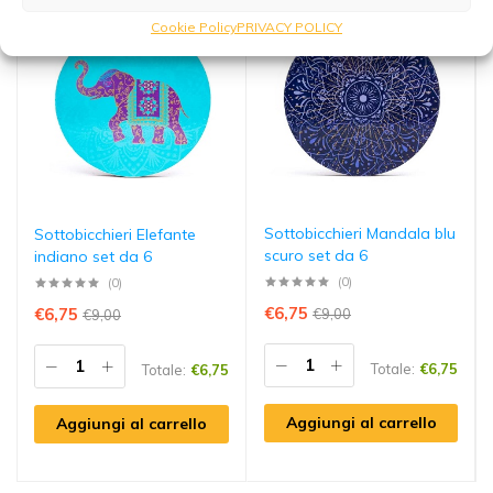
25% sconto
25% sconto
Cookie Policy
PRIVACY POLICY
Sottobicchieri Mandala blu
Sottobicchieri Elefante
scuro set da 6
indiano set da 6
(0)
(0)
€
6,75
€
6,75
€
9,00
€
9,00
Totale:
€
6,75
Totale:
€
6,75
Aggiungi al carrello
Aggiungi al carrello