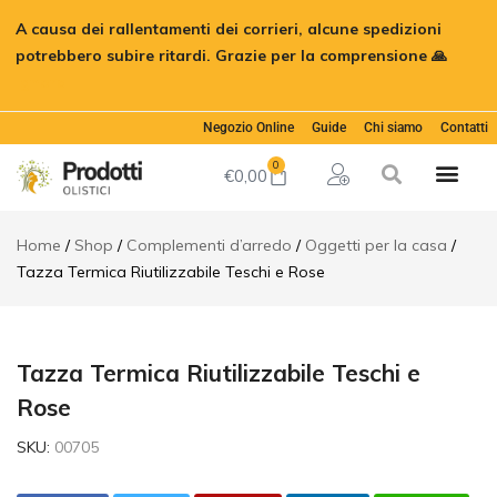
Tazza
€
11,63
A causa dei rallentamenti dei corrieri, alcune spedizioni
Termica
Aggiungi al
Riutilizzabile
potrebbero subire ritardi. Grazie per la comprensione 🙏
€
15,50
Teschi e
Ignora
Rose
Descrizione
Negozio Online
Guide
Chi siamo
Contatti
Informazioni
0
aggiuntive
€
0,00
Recensioni (0)
Home
Shop
Complementi d’arredo
Oggetti per la casa
Tazza Termica Riutilizzabile Teschi e Rose
Tazza Termica Riutilizzabile Teschi e
Rose
SKU:
00705