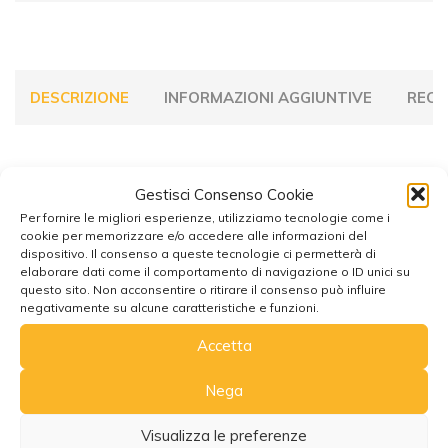
DESCRIZIONE
INFORMAZIONI AGGIUNTIVE
RECEN
Tazza Termica Riutilizzabile Teschi e
Gestisci Consenso Cookie
Rose
Per fornire le migliori esperienze, utilizziamo tecnologie come i
cookie per memorizzare e/o accedere alle informazioni del
dispositivo. Il consenso a queste tecnologie ci permetterà di
elaborare dati come il comportamento di navigazione o ID unici su
questo sito. Non acconsentire o ritirare il consenso può influire
negativamente su alcune caratteristiche e funzioni.
Accetta
Potrebbe interessarti anche
Nega
Visualizza le preferenze