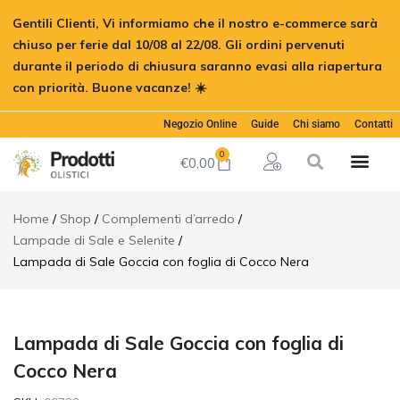
Lampada
Gentili Clienti, Vi informiamo che il nostro e-commerce sarà
di Sale
€
46,00
Aggiungi al c
Goccia
chiuso per ferie dal 10/08 al 22/08. Gli ordini pervenuti
con foglia
durante il periodo di chiusura saranno evasi alla riapertura
di Cocco
Nera
con priorità. Buone vacanze! ☀️
Ignora
Descrizione
Negozio Online
Guide
Chi siamo
Contatti
Informazioni
aggiuntive
0
€
0,00
Recensioni
(0)
Home
Shop
Complementi d’arredo
Lampade di Sale e Selenite
Lampada di Sale Goccia con foglia di Cocco Nera
Lampada di Sale Goccia con foglia di
Cocco Nera