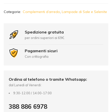
A
Categorie:
Complementi d’arredo
,
Lampade di Sale e Selenite
l
t
e
r
Spedizione gratuita
n
per ordini superiori ai 69€.
a
t
Pagamenti sicuri
i
Con crittografia
v
e
:
Ordina al telefono o tramite Whatsapp:
dal Lunedi al Venerdi:
9:30-12.00 / 14.00-17:00
388 886 6978