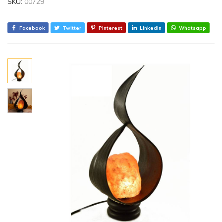
SKU:
00729
Facebook
Twitter
Pinterest
Linkedin
Whatsapp