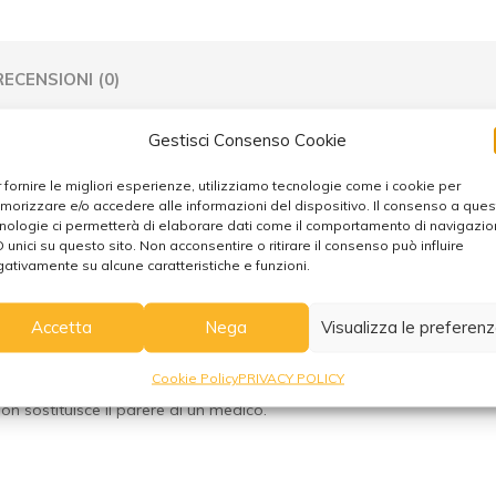
r
n
a
RECENSIONI (0)
t
i
v
Gestisci Consenso Cookie
e
occo decapata Nera
 fornire le migliori esperienze, utilizziamo tecnologie come i cookie per
:
orizzare e/o accedere alle informazioni del dispositivo. Il consenso a que
nologie ci permetterà di elaborare dati come il comportamento di navigazi
spina, a creare un’atmosfera intima e accogliente. E’ un oggetto di d
D unici su questo sito. Non acconsentire o ritirare il consenso può influire
ativamente su alcune caratteristiche e funzioni.
 la mente con la naturalezza e la sinuosità delle foglie di cocco ch
 e benessere.
Accetta
Nega
Visualizza le preferen
di sale, questa è la lampada che fa per te.
Cookie Policy
PRIVACY POLICY
ienze personali, tradizioni e conoscenze di esperti. Pur non essendo
non sostituisce il parere di un medico.