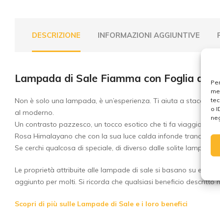
DESCRIZIONE
INFORMAZIONI AGGIUNTIVE
Lampada di Sale Fiamma con Foglia di C
Per
mem
tec
Non è solo una lampada, è un’esperienza. Ti aiuta a staccare la 
o I
al moderno.
neg
Un contrasto pazzesco, un tocco esotico che ti fa viaggiare con
Rosa Himalayano che con la sua luce calda infonde tranquillità
Se cerchi qualcosa di speciale, di diverso dalle solite lampade 
Le proprietà attribuite alle lampade di sale si basano su esper
aggiunto per molti. Si ricorda che qualsiasi beneficio descritto 
Scopri di più sulle Lampade di Sale e i loro benefici