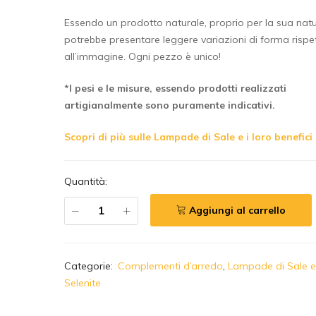
Essendo un prodotto naturale, proprio per la sua nat
potrebbe presentare leggere variazioni di forma rispe
all’immagine. Ogni pezzo è unico!
*I pesi e le misure, essendo prodotti realizzati
artigianalmente sono puramente indicativi.
Scopri di più sulle Lampade di Sale e i loro benefici
Quantità:
Aggiungi al carrello
A
Categorie:
Complementi d’arredo
,
Lampade di Sale 
l
Selenite
t
e