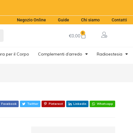
€
46,00
Aggiungi al carrello
Negozio Online
Guide
Chi siamo
Contatti
0
€
0,00
ra per il Corpo
Complementi d’arredo
Radioestesia
Facebook
Twitter
Pinterest
Linkedin
Whatsapp