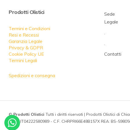
Prodotti Olistici
Sede
Legale
Termini e Condizioni
.
Resi e Recessi
Garanzia Legale
.
Privacy & GDPR
Cookie Policy UE
Contatti
Termini Legali
Spedizioni e consegna
©
Prodotti Olistici
Tutti i diritti riservati | Prodotti Olistici di Chi
P.IVA: IT04222580989 - C.F. CHRPRI66E48B157X REA: BS-59805