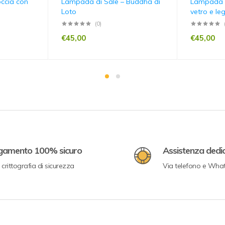
ccia con
Lampada di Sale – Buddha di
Lampada d
a
Loto
vetro e l
(0)
€
45,00
€
45,00
gamento 100% sicuro
Assistenza dedi
crittografia di sicurezza
Via telefono e Wha