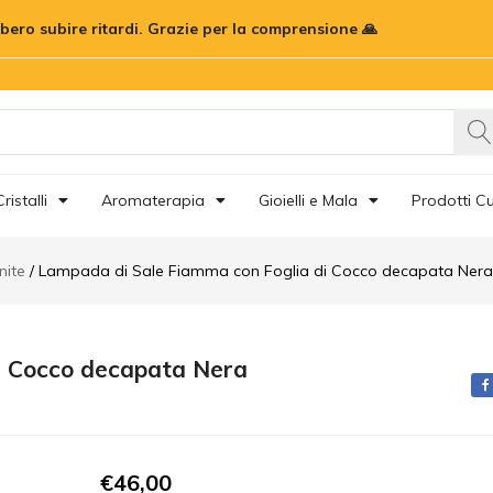
di Cocco decapata Nera
bbero subire ritardi. Grazie per la comprensione 🙏
Ignora
censioni (0)
ristalli
Aromaterapia
Gioielli e Mala
Prodotti Cu
nite
Lampada di Sale Fiamma con Foglia di Cocco decapata Nera
i Cocco decapata Nera
€
46,00