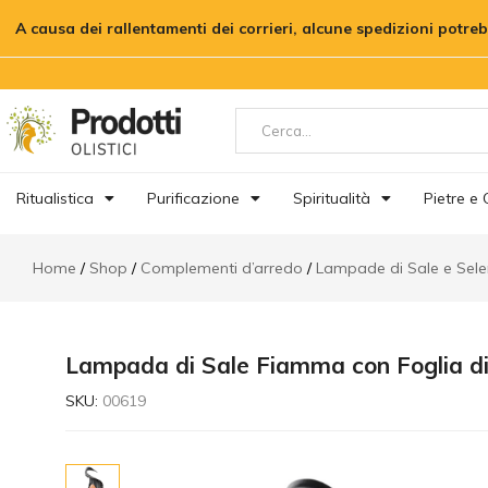
Lampada di Sale Fiamma con Foglia 
A causa dei rallentamenti dei corrieri, alcune spedizioni potre
Descrizione
Informazioni aggiuntive
Re
Ritualistica
Purificazione
Spiritualità
Pietre e C
Home
Shop
Complementi d’arredo
Lampade di Sale e Sele
Lampada di Sale Fiamma con Foglia d
SKU:
00619