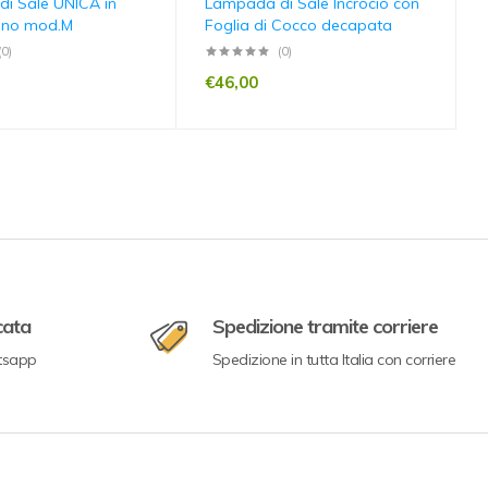
i Sale UNICA in
Lampada di Sale Incrocio con
egno mod.M
Foglia di Cocco decapata
(0)
(0)
€
46,00
cata
Spedizione tramite corriere
tsapp
Spedizione in tutta Italia con corriere