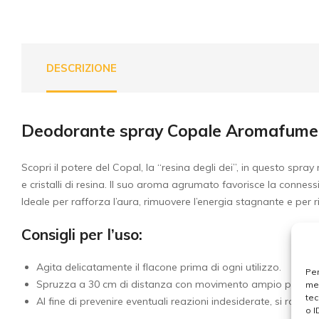
DESCRIZIONE
Deodorante spray Copale Aromafume
Scopri il potere del Copal, la “resina degli dei”, in questo sp
e cristalli di resina. Il suo aroma agrumato favorisce la connessi
Ideale per rafforza l’aura, rimuovere l’energia stagnante e per ri
Consigli per l’uso:
Agita delicatamente il flacone prima di ogni utilizzo.
Per
Spruzza a 30 cm di distanza con movimento ampio per 5 sec
mem
tec
Al fine di prevenire eventuali reazioni indesiderate, si raccom
o I