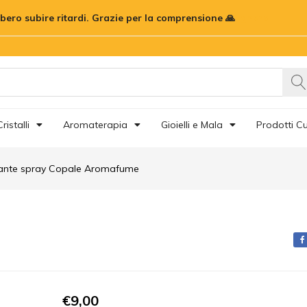
me
bbero subire ritardi. Grazie per la comprensione 🙏
Ignora
ristalli
Aromaterapia
Gioielli e Mala
Prodotti Cu
ante spray Copale Aromafume
€
9,00