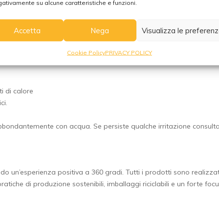
ativamente su alcune caratteristiche e funzioni.
ti (verificare prima la compatibilità su un angolo nascosto).
Accetta
Nega
Visualizza le preferen
Cookie Policy
PRIVACY POLICY
i di calore
ci.
e abbondantemente con acqua. Se persiste qualche irritazione consulta
frendo un’esperienza positiva a 360 gradi. Tutti i prodotti sono realizz
tiche di produzione sostenibili, imballaggi riciclabili e un forte foc