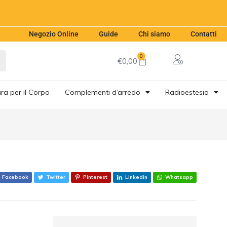
€
9,00
Aggiungi al carrello
Negozio Online
Guide
Chi siamo
Contatti
0
€
0,00
ra per il Corpo
Complementi d’arredo
Radioestesia
Facebook
Twitter
Pinterest
Linkedin
Whatsapp