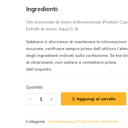
Ingredienti:
Olio essenziale di resina di Burseraceae (Protium Copa
Estratti di resina, Aqua D. M.
Sebbene ci sforziamo di mantenere le informazioni
accurate, verificare sempre prima dell’utilizzo l’ele
degli ingredienti indicati sulla confezione.
Se hai b
di chiarimenti, non esitare a contattarci prima
dell’acquisto.
Quantità:
Aggiungi al carrello
A
Categorie:
Aromaterapia
,
Profumatori Ambiente
l