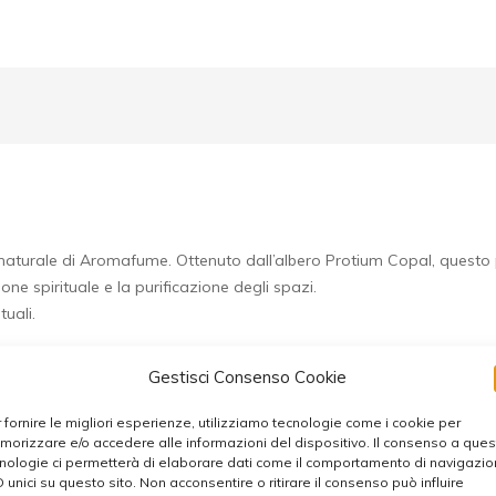
t
e
r
n
a
t
i
v
e
:
ray naturale di Aromafume. Ottenuto dall’albero Protium Copal, quest
one spirituale e la purificazione degli spazi.
tuali.
Gestisci Consenso Cookie
 fornire le migliori esperienze, utilizziamo tecnologie come i cookie per
ondi se desideri una profumazione intensa e duratura, 2/3 secondi 
orizzare e/o accedere alle informazioni del dispositivo. Il consenso a que
nologie ci permetterà di elaborare dati come il comportamento di navigazi
anda di testare il prodotto prima dell’utilizzo.
D unici su questo sito. Non acconsentire o ritirare il consenso può influire