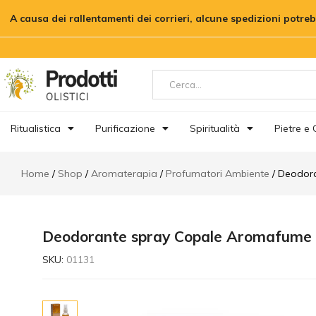
Deodorante spray Copale Aromafu
A causa dei rallentamenti dei corrieri, alcune spedizioni potre
Descrizione
Ritualistica
Purificazione
Spiritualità
Pietre e C
Home
Shop
Aromaterapia
Profumatori Ambiente
Deodor
Deodorante spray Copale Aromafume
SKU:
01131