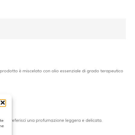
o prodotto è miscelato con olio essenziale di grado terapeutico
se preferisci una profumazione leggera e delicata.
ste
one