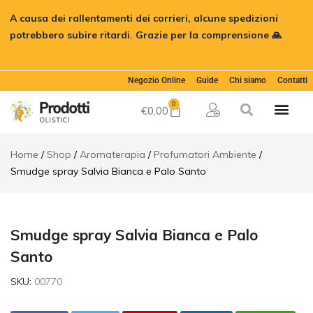
Smudge
A causa dei rallentamenti dei corrieri, alcune spedizioni
spray
€
9,90
Aggiungi al car
Salvia
potrebbero subire ritardi. Grazie per la comprensione 🙏
Bianca e
Ignora
Palo
Santo
Negozio Online
Guide
Chi siamo
Contatti
Descrizione
Informazioni
0
€
0,00
aggiuntive
Home
Shop
Aromaterapia
Profumatori Ambiente
Smudge spray Salvia Bianca e Palo Santo
Smudge spray Salvia Bianca e Palo
Santo
SKU:
00770