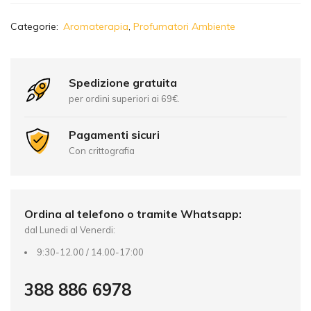
A
Categorie:
Aromaterapia
,
Profumatori Ambiente
l
t
e
r
Spedizione gratuita
n
per ordini superiori ai 69€.
a
t
Pagamenti sicuri
i
Con crittografia
v
e
:
Ordina al telefono o tramite Whatsapp:
dal Lunedi al Venerdi:
9:30-12.00 / 14.00-17:00
388 886 6978