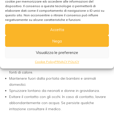
cookie per memorizzare e/o accedere alle informazioni del
tessuti (verificare prima la compatibilità su un angolo
dispositivo. Il consenso a queste tecnologie ci permetterà di
elaborare dati come il comportamento di navigazione o ID unici su
nascosto).
questo sito. Non acconsentire o ritirare il consenso può influire
Al fine di prevenire eventuali reazioni indesiderate, si
negativamente su alcune caratteristiche e funzioni.
raccomanda di testare il prodotto prima dell’utilizzo.
Accetta
Attenzione:
Nega
Solo per uso esterno (non ingerire)
Visualizza le preferenze
Non adatto al contatto diretto con la pelle
Agitare prima dell’uso.
Cookie Policy
PRIVACY POLICY
Proteggere dalla luce solare diretta e tenere lontano da
fonti di calore.
Mantenere fuori dalla portata dei bambini e animali
domestici.
Spruzzare lontano da neonati e donne in gravidanza.
Evitare il contatto con gli occhi. In caso di contatto, lavare
abbondantemente con acqua. Se persiste qualche
irritazione consultare il medico.