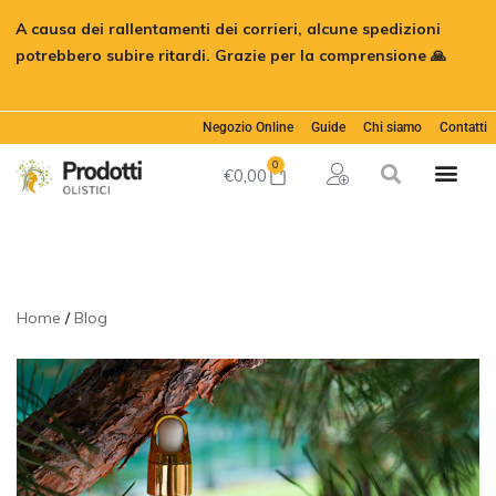
A causa dei rallentamenti dei corrieri, alcune spedizioni
potrebbero subire ritardi. Grazie per la comprensione 🙏
Ignora
Negozio Online
Guide
Chi siamo
Contatti
0
€
0,00
Home
Blog