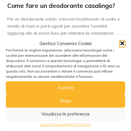
Come fare un deodorante casalingo?
Per un deodorante solido, mescola bicarbonato di sodio e
amido di mais in parti uguali per assorbire l’umidità,
aggiungi olio di cocco fuso per ottenere la consistenza
desiderata e completa con qualche goccia del tuo olio
Gestisci Consenso Cookie
essenziale preferito per un aroma fresco e personale.
Per fornire le migliori esperienze, utilizziamo tecnologie come i
cookie per memorizzare e/o accedere alle informazioni del
Come fare il deodorante per la casa?
dispositivo. Il consenso a queste tecnologie ci permetterà di
elaborare dati come il comportamento di navigazione o ID unici su
questo sito. Non acconsentire o ritirare il consenso può influire
Un modo semplice ed efficace è creare un’atmosfera
negativamente su alcune caratteristiche e funzioni.
invitante con un diffusore. Aggiungi all’acqua del tuo
Accetta
diffusore qualche goccia di oli essenziali dalle proprietà
purificanti, come lavanda per il relax, tea tree per un’azione
Nega
antibatterica o eucalipto per rinfrescare le vie respiratorie e
l’ambiente.
Visualizza le preferenze
Come profumare la casa fai da te?
Cookie Policy
PRIVACY POLICY