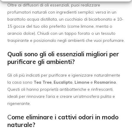
Oltre ai diffusori di oli essenziali, puoi realizzare
profumatori naturali con ingredienti semplici: versa in un
barattolo acqua distillata, un cucchiaio di bicarbonato e 10-
15 gocce del tuo olio preferito (come limone, menta o
arancio dolce). Chiudi con un tappo forato o un tessuto
traspirante e posizionalo negli ambienti che vuoi profumare.
Quali sono gli oli essenziali migliori per
purificare gli ambienti?
Gli oli più indicati per purificare e igienizzare naturalmente
la casa sono
Tea Tree
,
Eucalipto
,
Limone
e
Rosmarino
.
Questi oli hanno proprietà antibatteriche e rinfrescanti,
ideali per rinnovare l’aria e creare un’atmosfera pulita e
rigenerante.
C
ome eliminare i cattivi odori in modo
naturale?