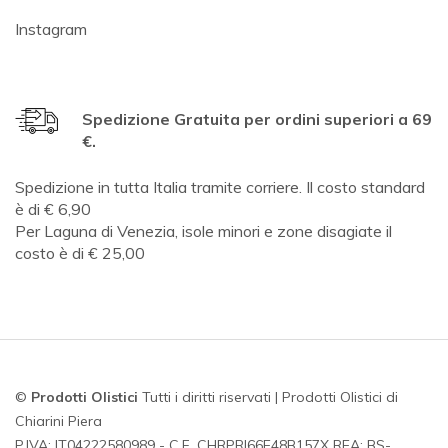
Instagram
Spedizione Gratuita per ordini superiori a 69
€.
Spedizione in tutta Italia tramite corriere. Il costo standard
è di € 6,90
Per Laguna di Venezia, isole minori e zone disagiate il
costo è di € 25,00
©
Prodotti Olistici
Tutti i diritti riservati | Prodotti Olistici di
Chiarini Piera
P.IVA: IT04222580989 - C.F. CHRPRI66E48B157X REA: BS-