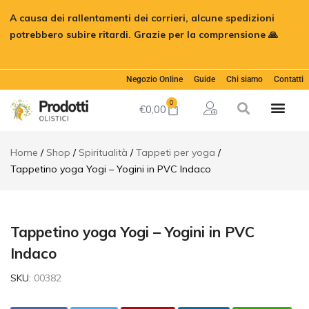
Tappetino
A causa dei rallentamenti dei corrieri, alcune spedizioni
yoga Yogi
€
22,00
Aggiungi al c
- Yogini in
potrebbero subire ritardi. Grazie per la comprensione 🙏
PVC
Ignora
Indaco
Descrizione
Negozio Online
Guide
Chi siamo
Contatti
Informazioni
0
aggiuntive
€
0,00
Recensioni
(0)
Home
Shop
Spiritualità
Tappeti per yoga
Tappetino yoga Yogi – Yogini in PVC Indaco
Tappetino yoga Yogi – Yogini in PVC
Indaco
SKU:
00382