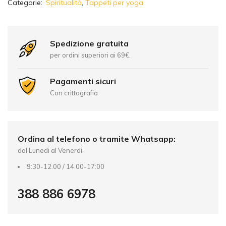
Categorie:
Spiritualità
,
Tappeti per yoga
l
t
e
r
Spedizione gratuita
n
per ordini superiori ai 69€.
a
t
Pagamenti sicuri
i
Con crittografia
v
e
:
Ordina al telefono o tramite Whatsapp:
dal Lunedi al Venerdi:
9:30-12.00 / 14.00-17:00
388 886 6978