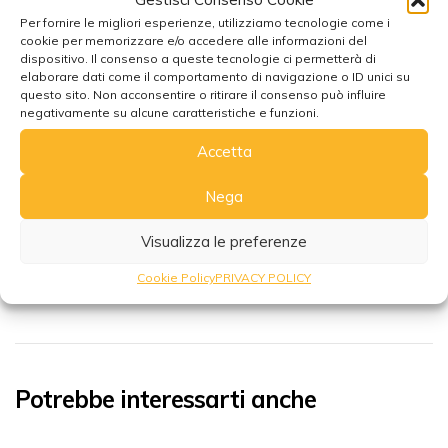
prendere aria per 2-3 giorni.
Per fornire le migliori esperienze, utilizziamo tecnologie come i
cookie per memorizzare e/o accedere alle informazioni del
Pulire con un panno umido con acqua fredda e sapone
dispositivo. Il consenso a queste tecnologie ci permetterà di
delicato o detergente per tappetini da yoga.
elaborare dati come il comportamento di navigazione o ID unici su
Lasciare asciugare il tappetino disteso.
questo sito. Non acconsentire o ritirare il consenso può influire
negativamente su alcune caratteristiche e funzioni.
Conservare il tappetino in un luogo asciutto e fresco,
preferibilmente arrotolato in una borsa per tappetini da
Accetta
yoga.
Non esporre per lunghi periodi di tempo alla luce diretta del
Nega
sole o in un luogo troppo caldo, come il bagagliaio di
un’auto parcheggiata al sole.
Visualizza le preferenze
Cookie Policy
PRIVACY POLICY
Potrebbe interessarti anche