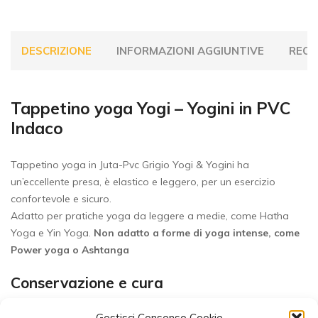
DESCRIZIONE
INFORMAZIONI AGGIUNTIVE
RECEN
Tappetino yoga Yogi – Yogini in PVC
Indaco
Tappetino yoga in Juta-Pvc Grigio Yogi & Yogini ha
un’eccellente presa, è elastico e leggero, per un esercizio
confortevole e sicuro.
Adatto per pratiche yoga da leggere a medie, come Hatha
Yoga e Yin Yoga.
Non adatto a forme di yoga intense, come
Power yoga o Ashtanga
Conservazione e cura
Prima del primo utilizzo, srotolare il tappetino e fargli
Gestisci Consenso Cookie