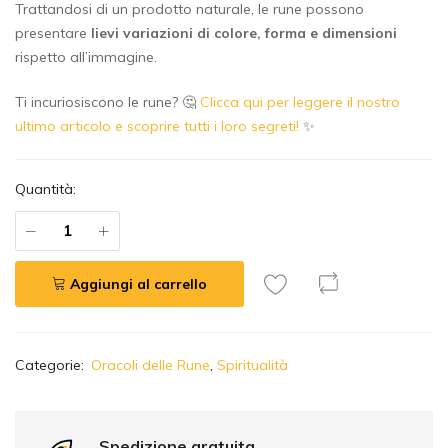
Trattandosi di un prodotto naturale, le rune possono
presentare
lievi variazioni di colore, forma e dimensioni
rispetto all’immagine.
Ti incuriosiscono le rune? 🤔
Clicca qui per leggere il nostro
ultimo articolo e scoprire tutti i loro segreti!
✨
Quantità:
Aggiungi al carrello
A
Categorie:
Oracoli delle Rune
,
Spiritualità
l
t
e
r
Spedizione gratuita