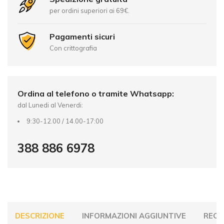
n
per ordini superiori ai 69€.
a
t
Pagamenti sicuri
i
Con crittografia
v
e
:
Ordina al telefono o tramite Whatsapp:
dal Lunedi al Venerdi:
9:30-12.00 / 14.00-17:00
388 886 6978
DESCRIZIONE
INFORMAZIONI AGGIUNTIVE
RECEN