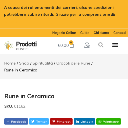
Rune in
A causa dei rallentamenti dei corrieri, alcune spedizioni
Ceramica
€
20,00
Aggiungi al c
potrebbero subire ritardi. Grazie per la comprensione 🙏
Descrizione
Ignora
Informazioni
aggiuntive
Negozio Online
Guide
Chi siamo
Contatti
Recensioni
0
(0)
€
0,00
Home
Shop
Spiritualità
Oracoli delle Rune
Rune in Ceramica
Rune in Ceramica
SKU:
01162
Facebook
Twitter
Pinterest
Linkedin
Whatsapp