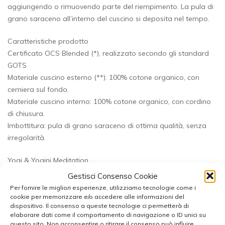
aggiungendo o rimuovendo parte del riempimento. La pula di
grano saraceno all’interno del cuscino si deposita nel tempo.
Caratteristiche prodotto
Certificato OCS Blended (*), realizzato secondo gli standard
GOTS
Materiale cuscino esterno (**): 100% cotone organico, con
cerniera sul fondo.
Materiale cuscino interno: 100% cotone organico, con cordino
di chiusura.
Imbottitura: pula di grano saraceno di ottima qualità, senza
irregolarità.
Yogi & Yogini Meditation
Con il nostro marchio Yogi & Yogini Meditation,
Gestisci Consenso Cookie
commercializziamo prodotti che sono di grande supporto per
Per fornire le migliori esperienze, utilizziamo tecnologie come i
la meditazione. Trasforma la tua sessione di meditazione in un
cookie per memorizzare e/o accedere alle informazioni del
dispositivo. Il consenso a queste tecnologie ci permetterà di
rituale di benessere quotidiano. I materiali giusti supportano la
elaborare dati come il comportamento di navigazione o ID unici su
concentrazione e il comfort. Quindi, puoi allenare la tua mente
questo sito. Non acconsentire o ritirare il consenso può influire