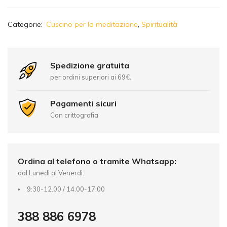
A
Categorie:
Cuscino per la meditazione
,
Spiritualità
l
t
e
r
Spedizione gratuita
n
per ordini superiori ai 69€.
a
t
Pagamenti sicuri
i
Con crittografia
v
e
:
Ordina al telefono o tramite Whatsapp:
dal Lunedi al Venerdi:
9:30-12.00 / 14.00-17:00
388 886 6978