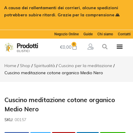
Cuscino
A causa dei rallentamenti dei corrieri, alcune spedizioni
meditazione
€
32,00
Aggiungi al
cotone
potrebbero subire ritardi. Grazie per la comprensione 🙏
organico
Ignora
Medio Nero
Descrizione
Negozio Online
Guide
Chi siamo
Contatti
Informazioni
0
aggiuntive
€
0,00
Recensioni (0)
Home
Shop
Spiritualità
Cuscino per la meditazione
Cuscino meditazione cotone organico Medio Nero
Cuscino meditazione cotone organico
Medio Nero
SKU:
00157