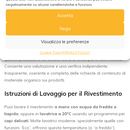
verso amorevole gentilezza, compassione e saggezza, senza
negativamente su alcune caratteristiche e funzioni.
distrazioni.
Accetta
* Lo standard di contenuto organico (OCS) si applica a
Nega
qualsiasi prodotto non alimentare contenente il 5-100% di
materiale organico. Verifica la presenza e la quantità di
Visualizza le preferenze
materiale organico in un prodotto finale. Verifica la tracciabilità
del flusso di una materia prima dalla fonte al prodotto finito e
Cookie Policy
PRIVACY POLICY
questo processo è certificato da una terza parte accreditata.
Consente una valutazione e una verifica indipendente,
trasparente, coerente e completa delle richieste di contenuto di
materiale organico sui prodotti.
Istruzioni di Lavaggio per il Rivestimento
Puoi lavare il rivestimento
a mano con acqua da fredda a
tiepida
, oppure in
lavatrice a 20°C
usando un programma per
capi delicati
. Molte lavatrici moderne, specialmente quelle con
funzioni “Eco”, offrono questa temperatura (o “a freddo”),