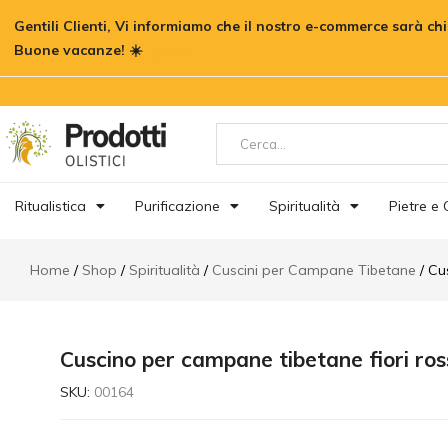
Cuscino per campane tibetane fiori 
Gentili Clienti, Vi informiamo che il nostro e-commerce sarà chi
Buone vacanze! ☀️
Ignora
Descrizione
Informazioni aggiuntive
Re
Ritualistica
Purificazione
Spiritualità
Pietre e C
Home
Shop
Spiritualità
Cuscini per Campane Tibetane
Cu
Cuscino per campane tibetane fiori ro
SKU:
00164