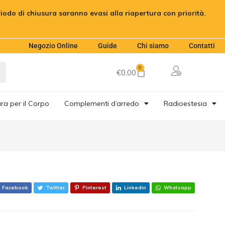
eriodo di chiusura saranno evasi alla riapertura con priorità.
€
12,00
Aggiungi al carrello
Negozio Online
Guide
Chi siamo
Contatti
0
€
0,00
ra per il Corpo
Complementi d’arredo
Radioestesia
Facebook
Twitter
Pinterest
Linkedin
Whatsapp