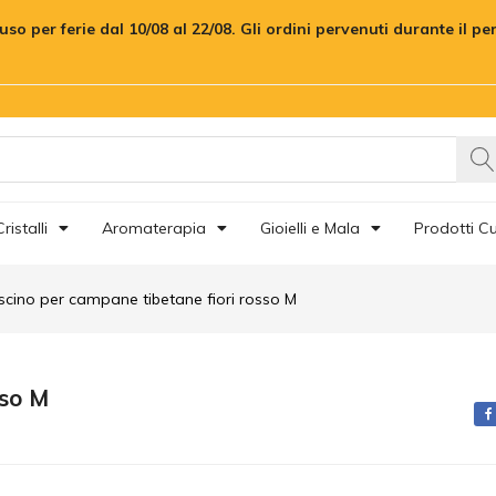
rosso M
uso per ferie dal 10/08 al 22/08. Gli ordini pervenuti durante il p
censioni (0)
ristalli
Aromaterapia
Gioielli e Mala
Prodotti Cu
scino per campane tibetane fiori rosso M
sso M