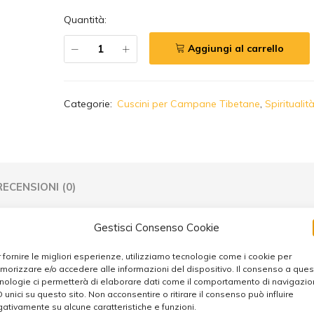
Quantità:
Aggiungi al carrello
A
Categorie:
Cuscini per Campane Tibetane
,
Spiritualit
l
t
e
r
n
RECENSIONI (0)
a
t
i
Gestisci Consenso Cookie
v
osso M
 fornire le migliori esperienze, utilizziamo tecnologie come i cookie per
e
orizzare e/o accedere alle informazioni del dispositivo. Il consenso a que
:
nologie ci permetterà di elaborare dati come il comportamento di navigazi
D unici su questo sito. Non acconsentire o ritirare il consenso può influire
ativamente su alcune caratteristiche e funzioni.