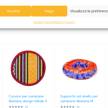
Accetta
Nega
Visualizza le preferen
Cookie Policy
PRIVACY POLICY
Cuscino per campane
Supporto ad anello per
tibetane design tribale S
campane tibetane M
(0)
(0)