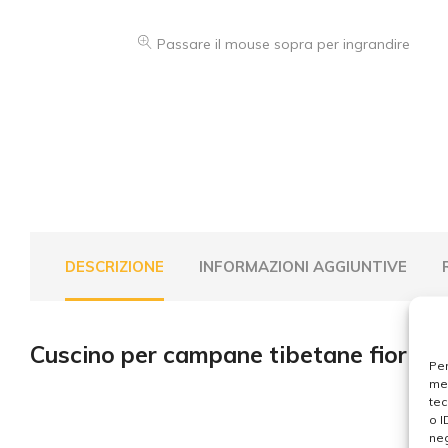
Passare il mouse sopra per ingrandire
DESCRIZIONE
INFORMAZIONI AGGIUNTIVE
Cuscino per campane tibetane fiori r
Per
mem
tec
o I
neg