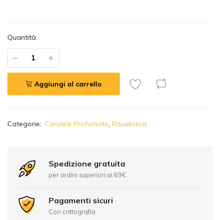
Quantità:
Aggiungi al carrello
A
Categorie:
Candele Profumate
,
Ritualistica
l
t
e
r
Spedizione gratuita
n
per ordini superiori ai 69€.
a
t
Pagamenti sicuri
i
Con crittografia