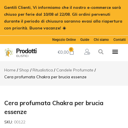
Cera
Gentili Clienti, Vi informiamo che il nostro e-commerce sarà
profumata
€
7,00
Aggiungi al car
Chakra
chiuso per ferie dal 10/08 al 22/08. Gli ordini pervenuti
per brucia
durante il periodo di chiusura saranno evasi alla riapertura
essenze
con priorità. Buone vacanze! ☀️
Ignora
Descrizione
Recensioni
Negozio Online
Guide
Chi siamo
Contatti
(0)
0
€
0,00
Home
Shop
Ritualistica
Candele Profumate
Cera profumata Chakra per brucia essenze
Cera profumata Chakra per brucia
essenze
SKU:
00122