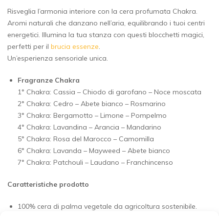
Risveglia l’armonia interiore con la cera profumata Chakra.
Aromi naturali che danzano nell’aria, equilibrando i tuoi centri
energetici. Illumina la tua stanza con questi blocchetti magici,
perfetti per il
brucia essenze
.
Un’esperienza sensoriale unica.
Fragranze Chakra
1° Chakra: Cassia – Chiodo di garofano – Noce moscata
2° Chakra: Cedro – Abete bianco – Rosmarino
3° Chakra: Bergamotto – Limone – Pompelmo
4° Chakra: Lavandina – Arancia – Mandarino
5° Chakra: Rosa del Marocco – Camomilla
6° Chakra: Lavanda – Mayweed – Abete bianco
7° Chakra: Patchouli – Laudano – Franchincenso
Caratteristiche prodotto
100% cera di palma vegetale da agricoltura sostenibile.
Profumato con oli essenziali puri.