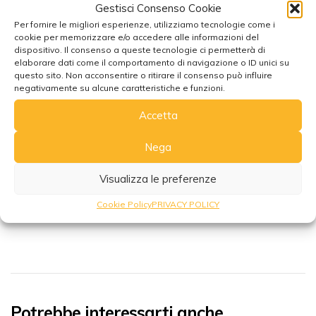
Gestisci Consenso Cookie
Coloranti a base di olio vegetale conformi al REACH.
Per fornire le migliori esperienze, utilizziamo tecnologie come i
Non viene usata cera a base di petrolio (paraﬃna).
cookie per memorizzare e/o accedere alle informazioni del
dispositivo. Il consenso a queste tecnologie ci permetterà di
elaborare dati come il comportamento di navigazione o ID unici su
Istruzioni e avvertenze di sicurezza
questo sito. Non acconsentire o ritirare il consenso può influire
negativamente su alcune caratteristiche e funzioni.
Utilizzare solo con un brucia essenze destinato a bruciare oli
profumati o cere. La cera si scioglie quando viene riscaldata e
Accetta
può fuoriuscire se il bruciatore viene spostato. Non lasciare il
Nega
bruciatore incustodito. La cera deve essere scaldata
utilizzando un brucia essenze. Non scaldare la cera su una
Visualizza le preferenze
stufa o sul fuoco. Non aggiungere acqua alla cera. Può
macchiare tessuti e superfici. Conservare in luogo fresco.
Cookie Policy
PRIVACY POLICY
Potrebbe interessarti anche