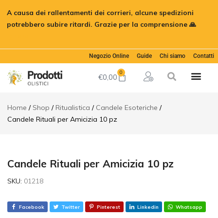
Candele
A causa dei rallentamenti dei corrieri, alcune spedizioni
Rituali per
€
10,50
Aggiungi al c
Amicizia
potrebbero subire ritardi. Grazie per la comprensione 🙏
10 pz
Ignora
Descrizione
Informazioni
Negozio Online
Guide
Chi siamo
Contatti
aggiuntive
0
€
0,00
Recensioni
(0)
Home
Shop
Ritualistica
Candele Esoteriche
Candele Rituali per Amicizia 10 pz
Candele Rituali per Amicizia 10 pz
SKU:
01218
Facebook
Twitter
Pinterest
Linkedin
Whatsapp