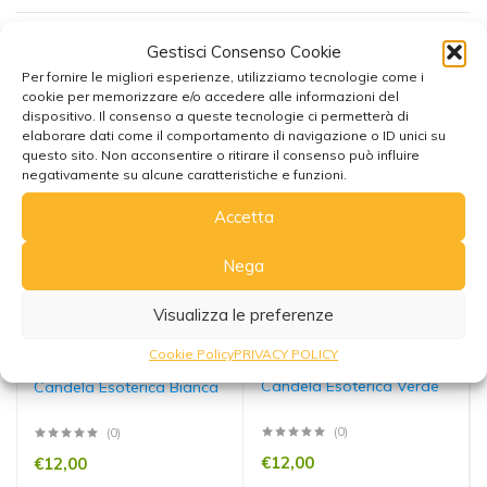
Gestisci Consenso Cookie
Potrebbe interessarti anche
Per fornire le migliori esperienze, utilizziamo tecnologie come i
cookie per memorizzare e/o accedere alle informazioni del
dispositivo. Il consenso a queste tecnologie ci permetterà di
elaborare dati come il comportamento di navigazione o ID unici su
questo sito. Non acconsentire o ritirare il consenso può influire
negativamente su alcune caratteristiche e funzioni.
Accetta
Nega
Visualizza le preferenze
Cookie Policy
PRIVACY POLICY
Candela Esoterica Verde
Candela Esoterica Bianca
(0)
(0)
€
12,00
€
12,00