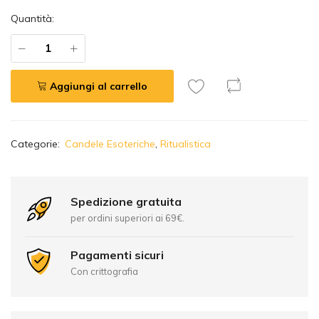
Quantità:
Aggiungi al carrello
A
Categorie:
Candele Esoteriche
,
Ritualistica
l
t
e
r
Spedizione gratuita
n
per ordini superiori ai 69€.
a
t
Pagamenti sicuri
i
Con crittografia
v
e
: