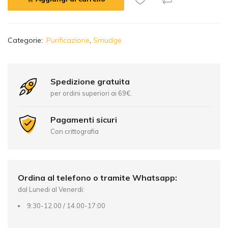
A
Categorie:
Purificazione
,
Smudge
l
t
e
r
Spedizione gratuita
n
per ordini superiori ai 69€.
a
t
Pagamenti sicuri
i
Con crittografia
v
e
:
Ordina al telefono o tramite Whatsapp:
dal Lunedi al Venerdi:
9:30-12.00 / 14.00-17:00