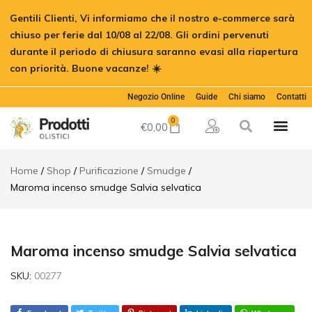
Maroma
Gentili Clienti, Vi informiamo che il nostro e-commerce sarà
incenso
€
7,50
Aggiungi al car
smudge
chiuso per ferie dal 10/08 al 22/08. Gli ordini pervenuti
Salvia
durante il periodo di chiusura saranno evasi alla riapertura
selvatica
con priorità. Buone vacanze! ☀️
Ignora
Descrizione
Informazioni
Negozio Online
Guide
Chi siamo
Contatti
aggiuntive
0
Recensioni
€
0,00
(0)
Home
Shop
Purificazione
Smudge
Maroma incenso smudge Salvia selvatica
Maroma incenso smudge Salvia selvatica
SKU:
00277