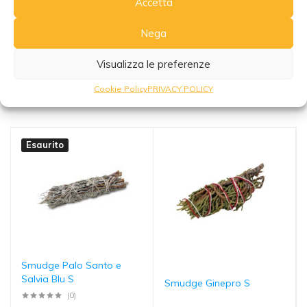
Accetta
Nega
Visualizza le preferenze
Potrebbe interessarti anche
Cookie Policy
PRIVACY POLICY
Esaurito
Smudge Palo Santo e
Salvia Blu S
Smudge Ginepro S
(0)