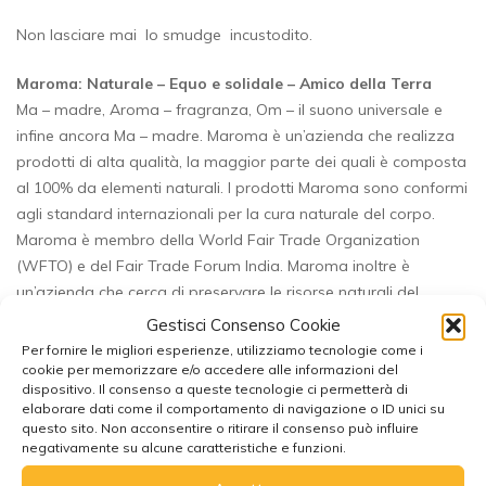
Non lasciare mai lo smudge incustodito.
Maroma: Naturale – Equo e solidale – Amico della Terra
Ma – madre, Aroma – fragranza, Om – il suono universale e
infine ancora Ma – madre. Maroma è un’azienda che realizza
prodotti di alta qualità, la maggior parte dei quali è composta
al 100% da elementi naturali. I prodotti Maroma sono conformi
agli standard internazionali per la cura naturale del corpo.
Maroma è membro della World Fair Trade Organization
(WFTO) e del Fair Trade Forum India. Maroma inoltre è
un’azienda che cerca di preservare le risorse naturali del
pianeta.
Gestisci Consenso Cookie
Per fornire le migliori esperienze, utilizziamo tecnologie come i
La produzione di rifiuti viene ridotta al minimo, le acque reflue
cookie per memorizzare e/o accedere alle informazioni del
dispositivo. Il consenso a queste tecnologie ci permetterà di
vengono filtrate e viene utilizzata l’illuminazione a energia
elaborare dati come il comportamento di navigazione o ID unici su
solare. I prodotti Maroma sono cruelty-free e mai testati sugli
questo sito. Non acconsentire o ritirare il consenso può influire
animali
negativamente su alcune caratteristiche e funzioni.