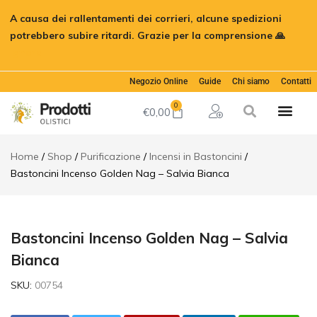
Bastoncini
A causa dei rallentamenti dei corrieri, alcune spedizioni
Incenso
€
2,00
Aggiungi al car
Golden
potrebbero subire ritardi. Grazie per la comprensione 🙏
Nag -
Ignora
Salvia
Bianca
Negozio Online
Guide
Chi siamo
Contatti
Descrizione
Informazioni
0
€
0,00
aggiuntive
Home
Shop
Purificazione
Incensi in Bastoncini
Bastoncini Incenso Golden Nag – Salvia Bianca
Bastoncini Incenso Golden Nag – Salvia
Bianca
SKU:
00754