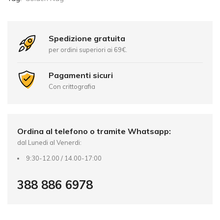
e
r
n
Spedizione gratuita
a
per ordini superiori ai 69€.
t
i
Pagamenti sicuri
v
Con crittografia
e
:
Ordina al telefono o tramite Whatsapp:
dal Lunedi al Venerdi:
9:30-12.00 / 14.00-17:00
388 886 6978