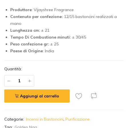
Produttore
: Vijayshree Fragrance
Contenuto per confezione:
12/15 bastoncini realizzati a
mano
Lunghezza cm:
± 21
Tempo Di Combustione minuti:
± 30/45
Peso confezione gr:
± 25
Paese di Origine
: India
Quantità:
Aggiungi al carrello
A
Categorie:
Incensi in Bastoncini
,
Purificazione
l
t
Tag:
Golden Nag