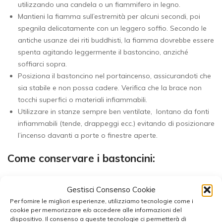
utilizzando una candela o un fiammifero in legno.
Mantieni la fiamma sull’estremità per alcuni secondi, poi
spegnila delicatamente con un leggero soffio. Secondo le
antiche usanze dei riti buddhisti, la fiamma dovrebbe essere
spenta agitando leggermente il bastoncino, anziché
soffiarci sopra.
Posiziona il bastoncino nel portaincenso, assicurandoti che
sia stabile e non possa cadere. Verifica che la brace non
tocchi superfici o materiali infiammabili.
Utilizzare in stanze sempre ben ventilate, lontano da fonti
infiammabili (tende, drappeggi ecc.) evitando di posizionare
l’incenso davanti a porte o finestre aperte.
Come conservare i bastoncini:
Richiudi il sacchetto e conserva le diverse fragranze in
Gestisci Consenso Cookie
contenitori separati per evitare che i profumi si mescolino.
Per fornire le migliori esperienze, utilizziamo tecnologie come i
Scegli un luogo fresco e asciutto, lontano da fonti di calore,
cookie per memorizzare e/o accedere alle informazioni del
luce diretta e umidità eccessiva. L’umidità può favorire la
dispositivo. Il consenso a queste tecnologie ci permetterà di