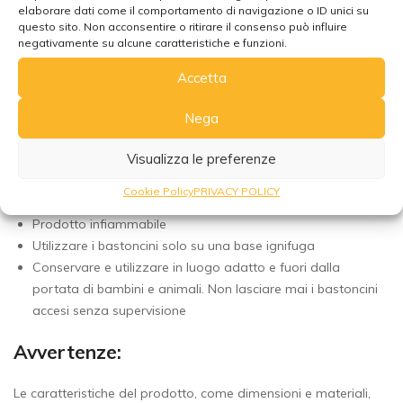
elaborare dati come il comportamento di navigazione o ID unici su
muffa e il deterioramento dei bastoncini, mentre la luce
questo sito. Non acconsentire o ritirare il consenso può influire
diretta può sbiadire il loro profumo.
negativamente su alcune caratteristiche e funzioni.
Mantieni i bastoncini a temperatura ambiente costante,
evitando forti sbalzi termici che potrebbero danneggiarli.
Accetta
Assicura una circolazione d’aria adeguata per evitare il
Nega
ristagno di odori e preservare la fragranza dei bastoncini
Attenzione:
Visualizza le preferenze
Cookie Policy
PRIVACY POLICY
Non ingerire
Prodotto infiammabile
Utilizzare i bastoncini solo su una base ignifuga
Conservare e utilizzare in luogo adatto e fuori dalla
portata di bambini e animali. Non lasciare mai i bastoncini
accesi senza supervisione
Avvertenze:
Le caratteristiche del prodotto, come dimensioni e materiali,