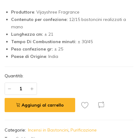
Produttore
: Vijayshree Fragrance
Contenuto per confezione:
12/15 bastoncini realizzati a
mano
Lunghezza cm:
± 21
Tempo Di Combustione minuti:
± 30/45
Peso confezione gr:
± 25
Paese di Origine
: India
Quantità:
Aggiungi al carrello
A
Categorie:
Incensi in Bastoncini
,
Purificazione
l