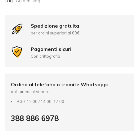
t
Tag:
Golden Nag
e
r
n
Spedizione gratuita
a
per ordini superiori ai 69€.
t
i
Pagamenti sicuri
v
Con crittografia
e
:
Ordina al telefono o tramite Whatsapp:
dal Lunedi al Venerdi:
9:30-12.00 / 14.00-17:00
388 886 6978