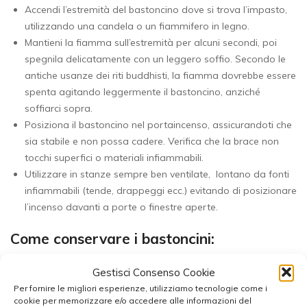
Accendi l’estremità del bastoncino dove si trova l’impasto,
utilizzando una candela o un fiammifero in legno.
Mantieni la fiamma sull’estremità per alcuni secondi, poi
spegnila delicatamente con un leggero soffio. Secondo le
antiche usanze dei riti buddhisti, la fiamma dovrebbe essere
spenta agitando leggermente il bastoncino, anziché
soffiarci sopra.
Posiziona il bastoncino nel portaincenso, assicurandoti che
sia stabile e non possa cadere. Verifica che la brace non
tocchi superfici o materiali infiammabili.
Utilizzare in stanze sempre ben ventilate, lontano da fonti
infiammabili (tende, drappeggi ecc.) evitando di posizionare
l’incenso davanti a porte o finestre aperte.
Come conservare i bastoncini:
Richiudi il sacchetto e conserva le diverse fragranze in
Gestisci Consenso Cookie
contenitori separati per evitare che i profumi si mescolino.
Per fornire le migliori esperienze, utilizziamo tecnologie come i
cookie per memorizzare e/o accedere alle informazioni del
Scegli un luogo fresco e asciutto, lontano da fonti di calore,