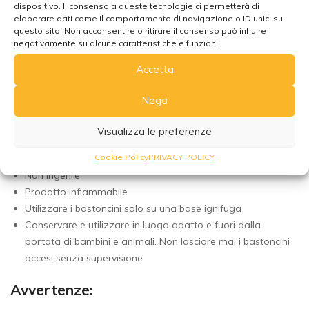
dispositivo. Il consenso a queste tecnologie ci permetterà di
luce diretta e umidità eccessiva. L’umidità può favorire la
elaborare dati come il comportamento di navigazione o ID unici su
muffa e il deterioramento dei bastoncini, mentre la luce
questo sito. Non acconsentire o ritirare il consenso può influire
negativamente su alcune caratteristiche e funzioni.
diretta può sbiadire il loro profumo.
Mantieni i bastoncini a temperatura ambiente costante,
Accetta
evitando forti sbalzi termici che potrebbero danneggiarli.
Assicura una circolazione d’aria adeguata per evitare il
Nega
ristagno di odori e preservare la fragranza dei bastoncini
Visualizza le preferenze
Attenzione:
Cookie Policy
PRIVACY POLICY
Non ingerire
Prodotto infiammabile
Utilizzare i bastoncini solo su una base ignifuga
Conservare e utilizzare in luogo adatto e fuori dalla
portata di bambini e animali. Non lasciare mai i bastoncini
accesi senza supervisione
Avvertenze: