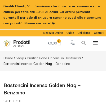
Bastoncini
Gentili Clienti, Vi informiamo che il nostro e-commerce sarà
Incenso
€
2,00
Aggiungi al car
Golden
chiuso per ferie dal 10/08 al 22/08. Gli ordini pervenuti
Nag -
durante il periodo di chiusura saranno evasi alla riapertura
Benzoino
con priorità. Buone vacanze! ☀️
Ignora
Descrizione
Informazioni
Negozio Online
Guide
Chi siamo
Contatti
aggiuntive
0
€
0,00
Home
Shop
Purificazione
Incensi in Bastoncini
Bastoncini Incenso Golden Nag – Benzoino
Bastoncini Incenso Golden Nag –
Benzoino
SKU:
00758