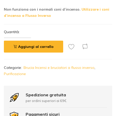
Non funziona con i normali coni d’incenso.
Utilizzare i coni
d’incenso a Flusso Inverso
Quantità:
Aggiungi al carrello
A
Categorie:
Brucia Incensi e bruciatori a flusso inverso
,
l
Purificazione
t
e
r
n
Spedizione gratuita
a
per ordini superiori ai 69€.
t
i
Pagamenti sicuri