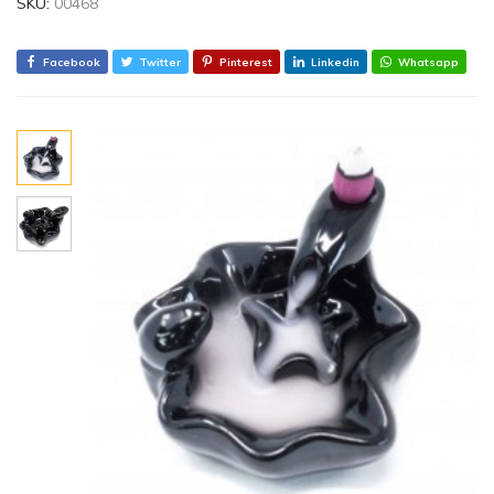
SKU:
00468
Facebook
Twitter
Pinterest
Linkedin
Whatsapp