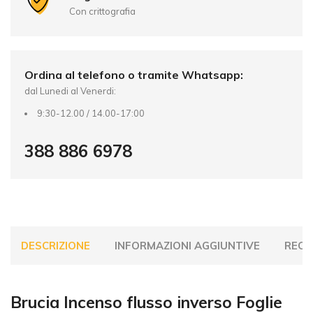
v
Con crittografia
e
:
Ordina al telefono o tramite Whatsapp:
dal Lunedi al Venerdi:
9:30-12.00 / 14.00-17:00
388 886 6978
DESCRIZIONE
INFORMAZIONI AGGIUNTIVE
RECEN
Brucia Incenso flusso inverso Foglie