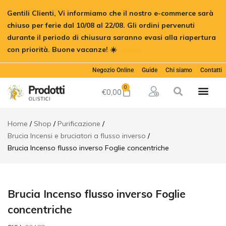
Brucia
Gentili Clienti, Vi informiamo che il nostro e-commerce sarà
Incenso
€
10,00
Aggiungi a
flusso
chiuso per ferie dal 10/08 al 22/08. Gli ordini pervenuti
inverso
durante il periodo di chiusura saranno evasi alla riapertura
Foglie
concentriche
con priorità. Buone vacanze! ☀️
Ignora
Descrizione
Negozio Online
Guide
Chi siamo
Contatti
Informazioni
aggiuntive
0
€
0,00
Recensioni (0)
Home
Shop
Purificazione
Brucia Incensi e bruciatori a flusso inverso
Brucia Incenso flusso inverso Foglie concentriche
Brucia Incenso flusso inverso Foglie
concentriche