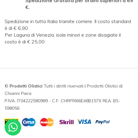
Spedizione Gratuita per ordini superiori a 69
€.
Spedizione in tutta Italia tramite corriere. Il costo standard
è di € 6,90
Per Laguna di Venezia, isole minori e zone disagiate il
costo è di € 25,00
©
Prodotti Olistici
Tutti i diritti riservati | Prodotti Olistici di
Chiarini Piera
P.IVA: IT04222580989 - C.F. CHRPRI66E48B157X REA: BS-
598056