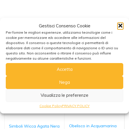
Gestisci Consenso Cookie
Per fornire le migliori esperienze, utilizziamo tecnologie come i
cookie per memorizzare e/o accedere alle informazioni del
Potrebbe interessarti anche
dispositivo. Il consenso a queste tecnologie ci permetterà di
elaborare dati come il comportamento di navigazione o ID unici su
questo sito. Non acconsentire o ritirare il consenso può influire
negativamente su alcune caratteristiche e funzioni.
Accetta
Nega
Visualizza le preferenze
Cookie Policy
PRIVACY POLICY
Obelisco in Acquamarina
Simboli Wicca Agata Nera