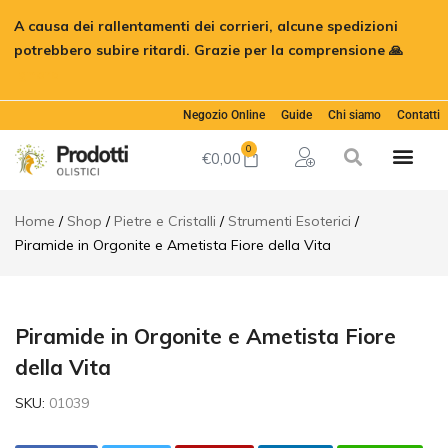
Piramide
A causa dei rallentamenti dei corrieri, alcune spedizioni
in
€
21,00
Aggiungi al c
Orgonite
potrebbero subire ritardi. Grazie per la comprensione 🙏
e
Ignora
Ametista
Fiore della
Vita
Negozio Online
Guide
Chi siamo
Contatti
Descrizione
0
€
0,00
Informazioni
aggiuntive
Home
Shop
Pietre e Cristalli
Strumenti Esoterici
Piramide in Orgonite e Ametista Fiore della Vita
Piramide in Orgonite e Ametista Fiore
della Vita
SKU:
01039