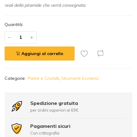
reali della piramide che verrà consegnata.
Quantità:
Aggiungi al carrello
A
Categorie:
Pietre e Cristalli
,
Strumenti Esoterici
l
t
e
r
Spedizione gratuita
n
per ordini superiori ai 69€.
a
t
Pagamenti sicuri
i
Con crittografia