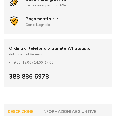
n
per ordini superiori ai 69€.
a
t
Pagamenti sicuri
i
Con crittografia
v
e
:
Ordina al telefono o tramite Whatsapp:
dal Lunedi al Venerdi:
9:30-12.00 / 14.00-17:00
388 886 6978
DESCRIZIONE
INFORMAZIONI AGGIUNTIVE