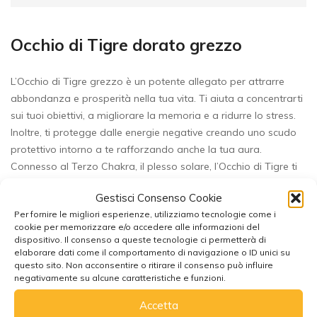
Occhio di Tigre dorato grezzo
L’Occhio di Tigre grezzo è un potente allegato per attrarre
abbondanza e prosperità nella tua vita. Ti aiuta a concentrarti
sui tuoi obiettivi, a migliorare la memoria e a ridurre lo stress.
Inoltre, ti protegge dalle energie negative creando uno scudo
protettivo intorno a te rafforzando anche la tua aura.
Connesso al Terzo Chakra, il plesso solare, l’Occhio di Tigre ti
radica alla terra e ti connette alla sua energia vitale.
Gestisci Consenso Cookie
Per fornire le migliori esperienze, utilizziamo tecnologie come i
Le proprietà attribuite alle pietre minerali sul nostro sito non
cookie per memorizzare e/o accedere alle informazioni del
sono scientificamente provate, ma si basano su esperienze
dispositivo. Il consenso a queste tecnologie ci permetterà di
personali, di esperti e tradizioni. Qualsiasi proprietà curativa
elaborare dati come il comportamento di navigazione o ID unici su
questo sito. Non acconsentire o ritirare il consenso può influire
descritta non intende in alcuni modo sostituire la diagnosi di un
negativamente su alcune caratteristiche e funzioni.
medico o di un terapista qualificato.
Accetta