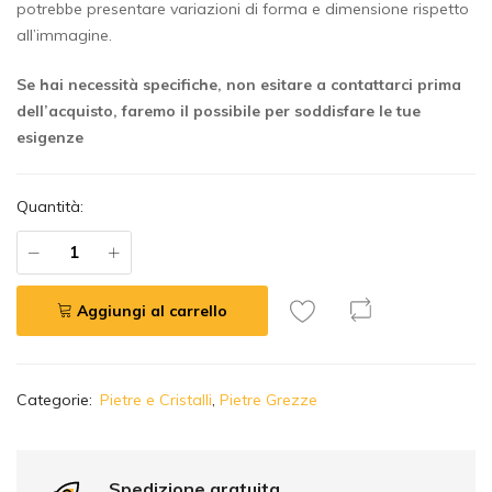
potrebbe presentare variazioni di forma e dimensione rispetto
all’immagine.
Se hai necessità specifiche, non esitare a contattarci prima
dell’acquisto, faremo il possibile per soddisfare le tue
esigenze
Quantità:
Aggiungi al carrello
A
Categorie:
Pietre e Cristalli
,
Pietre Grezze
l
t
e
r
Spedizione gratuita