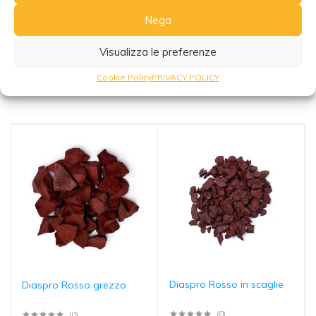
Nega
Visualizza le preferenze
Potrebbe interessarti anche
Cookie Policy
PRIVACY POLICY
Diaspro Rosso in scaglie
Diaspro Rosso grezzo
(0)
(0)