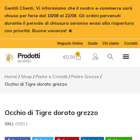
Occhio di
Gentili Clienti, Vi informiamo che il nostro e-commerce sarà
Tigre
€
10,00
Aggiungi al c
dorato
chiuso per ferie dal 10/08 al 22/08. Gli ordini pervenuti
grezzo
durante il periodo di chiusura saranno evasi alla riapertura
Descrizione
con priorità. Buone vacanze! ☀️
Ignora
Informazioni
aggiuntive
Negozio Online
Guide
Chi siamo
Contatti
0
€
0,00
Home
Shop
Pietre e Cristalli
Pietre Grezze
Occhio di Tigre dorato grezzo
Occhio di Tigre dorato grezzo
SKU:
00811