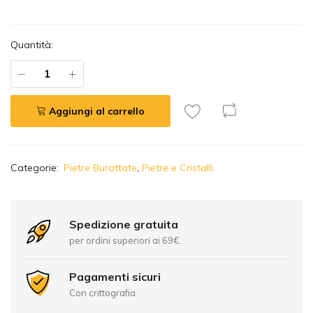
Quantità:
Aggiungi al carrello
A
Categorie:
Pietre Burattate
,
Pietre e Cristalli
l
t
e
r
Spedizione gratuita
n
per ordini superiori ai 69€.
a
t
Pagamenti sicuri
i
Con crittografia
v