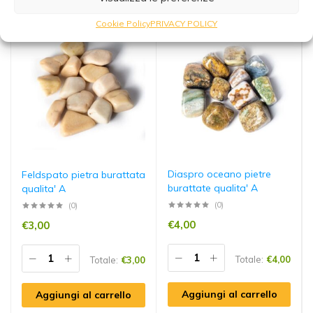
Cookie Policy
PRIVACY POLICY
Diaspro oceano pietre
Feldspato pietra burattata
burattate qualita' A
qualita' A
(0)
(0)
€
4,00
€
3,00
Totale:
€
4,00
Totale:
€
3,00
Aggiungi al carrello
Aggiungi al carrello