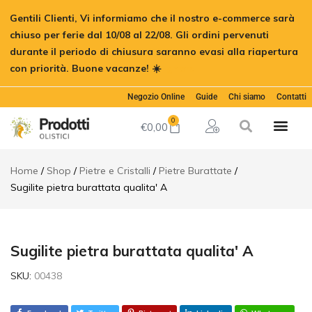
Sugilite
Gentili Clienti, Vi informiamo che il nostro e-commerce sarà
pietra
€
15,00
Aggiungi al c
burattata
chiuso per ferie dal 10/08 al 22/08. Gli ordini pervenuti
qualita' A
durante il periodo di chiusura saranno evasi alla riapertura
Descrizione
con priorità. Buone vacanze! ☀️
Ignora
Informazioni
aggiuntive
Negozio Online
Guide
Chi siamo
Contatti
Recensioni
0
€
0,00
(0)
Home
Shop
Pietre e Cristalli
Pietre Burattate
Sugilite pietra burattata qualita' A
Sugilite pietra burattata qualita' A
SKU:
00438