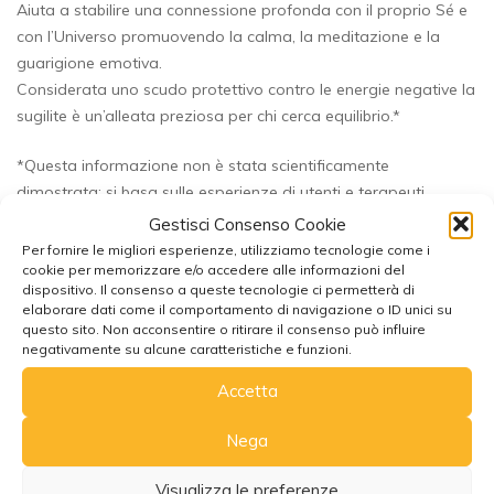
Aiuta a stabilire una connessione profonda con il proprio Sé e
con l’Universo promuovendo la calma, la meditazione e la
guarigione emotiva.
Considerata uno scudo protettivo contro le energie negative la
sugilite è un’alleata preziosa per chi cerca equilibrio.*
*Questa informazione non è stata scientificamente
dimostrata; si basa sulle esperienze di utenti e terapeuti.
Eventuali proprietà curative descritte non sono in alcun modo
Gestisci Consenso Cookie
destinate a sostituire la diagnosi o il trattamento da parte un
Per fornire le migliori esperienze, utilizziamo tecnologie come i
cookie per memorizzare e/o accedere alle informazioni del
terapeuta qualificato o da un medico.
dispositivo. Il consenso a queste tecnologie ci permetterà di
elaborare dati come il comportamento di navigazione o ID unici su
questo sito. Non acconsentire o ritirare il consenso può influire
negativamente su alcune caratteristiche e funzioni.
Accetta
Nega
Potrebbe interessarti anche
Visualizza le preferenze