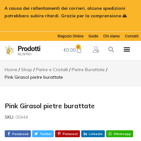
Pink
A causa dei rallentamenti dei corrieri, alcune spedizioni
Girasol
€
3,50
Aggiungi al car
pietre
potrebbero subire ritardi. Grazie per la comprensione 🙏
burattate
Ignora
Descrizione
Informazioni
Negozio Online
Guide
Chi siamo
Contatti
aggiuntive
0
€
0,00
Recensioni
(0)
Home
Shop
Pietre e Cristalli
Pietre Burattate
Pink Girasol pietre burattate
Pink Girasol pietre burattate
SKU:
00444
Facebook
Twitter
Pinterest
Linkedin
Whatsapp