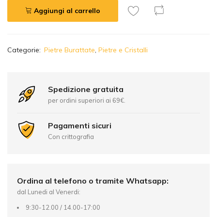
Aggiungi al carrello
A
Categorie:
Pietre Burattate
,
Pietre e Cristalli
l
t
e
r
Spedizione gratuita
n
per ordini superiori ai 69€.
a
t
Pagamenti sicuri
i
Con crittografia
v
e
:
Ordina al telefono o tramite Whatsapp:
dal Lunedi al Venerdi:
9:30-12.00 / 14.00-17:00