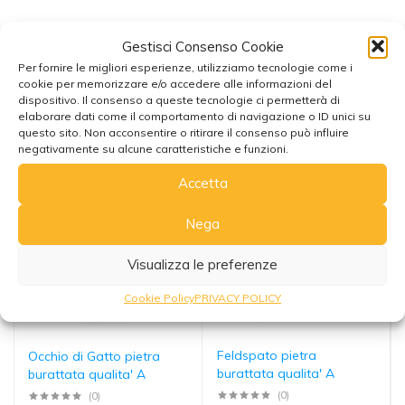
Gestisci Consenso Cookie
Per fornire le migliori esperienze, utilizziamo tecnologie come i
cookie per memorizzare e/o accedere alle informazioni del
Potrebbe interessarti anche
dispositivo. Il consenso a queste tecnologie ci permetterà di
elaborare dati come il comportamento di navigazione o ID unici su
questo sito. Non acconsentire o ritirare il consenso può influire
negativamente su alcune caratteristiche e funzioni.
Accetta
Nega
Visualizza le preferenze
Cookie Policy
PRIVACY POLICY
Feldspato pietra
Occhio di Gatto pietra
burattata qualita' A
burattata qualita' A
(0)
(0)