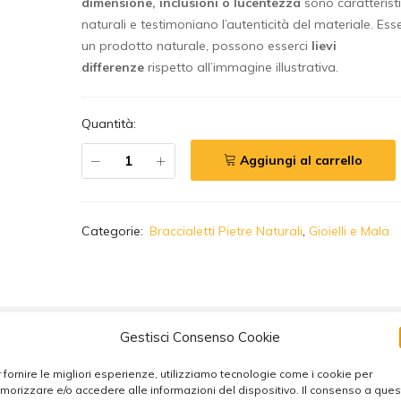
dimensione, inclusioni o lucentezza
sono caratterist
naturali e testimoniano l’autenticità del materiale. Es
un prodotto naturale, possono esserci
lievi
differenze
rispetto all’immagine illustrativa.
Quantità:
Aggiungi al carrello
A
Categorie:
Braccialetti Pietre Naturali
,
Gioielli e Mala
l
t
e
r
n
Gestisci Consenso Cookie
a
t
 fornire le migliori esperienze, utilizziamo tecnologie come i cookie per
i
orizzare e/o accedere alle informazioni del dispositivo. Il consenso a que