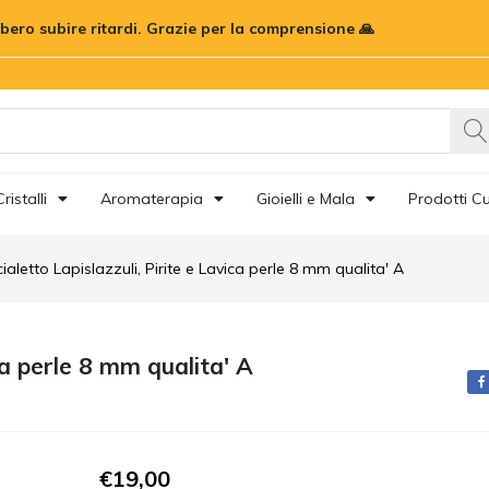
vica perle 8 mm qualita' A
bbero subire ritardi. Grazie per la comprensione 🙏
Ignora
ristalli
Aromaterapia
Gioielli e Mala
Prodotti Cu
ialetto Lapislazzuli, Pirite e Lavica perle 8 mm qualita' A
ca perle 8 mm qualita' A
€
19,00