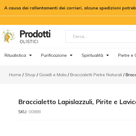
Braccialetto Lapislazzuli, Pirite e La
A causa dei rallentamenti dei corrieri, alcune spedizioni potre
Descrizione
Informazioni aggiuntive
Ritualistica
Purificazione
Spiritualità
Pietre e C
Home
Shop
Gioielli e Mala
Braccialetti Pietre Naturali
Bracc
Braccialetto Lapislazzuli, Pirite e Lavi
SKU:
00888