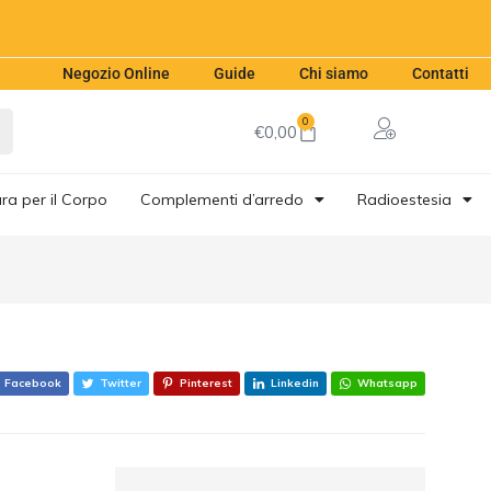
€
19,00
Aggiungi al carrello
Negozio Online
Guide
Chi siamo
Contatti
0
€
0,00
ra per il Corpo
Complementi d’arredo
Radioestesia
Facebook
Twitter
Pinterest
Linkedin
Whatsapp