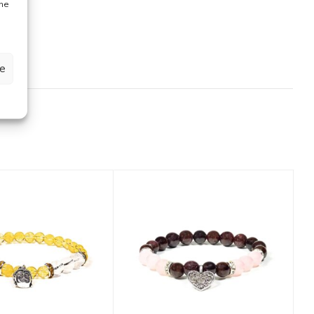
one
ze