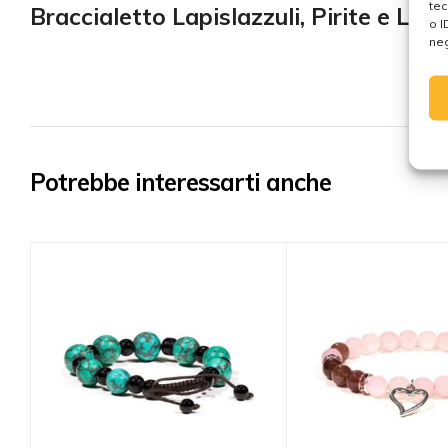
tec
Braccialetto Lapislazzuli, Pirite e Lav
o I
neg
Potrebbe interessarti anche