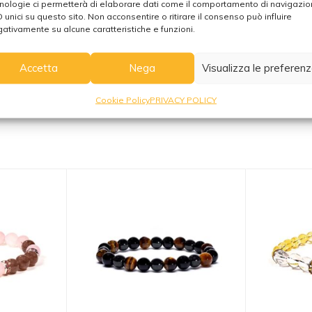
nologie ci permetterà di elaborare dati come il comportamento di navigazi
v
ica perle 8 mm qualita’ A
D unici su questo sito. Non acconsentire o ritirare il consenso può influire
e
ativamente su alcune caratteristiche e funzioni.
:
Accetta
Nega
Visualizza le preferen
Cookie Policy
PRIVACY POLICY