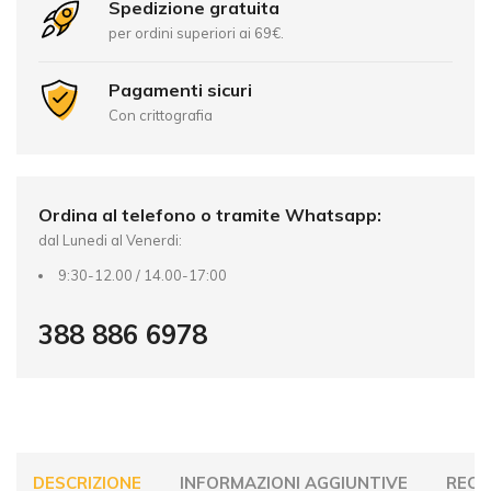
r
Spedizione gratuita
n
per ordini superiori ai 69€.
a
t
Pagamenti sicuri
i
Con crittografia
v
e
:
Ordina al telefono o tramite Whatsapp:
dal Lunedi al Venerdi:
9:30-12.00 / 14.00-17:00
388 886 6978
DESCRIZIONE
INFORMAZIONI AGGIUNTIVE
RECEN