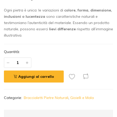
Ogni pietra è unica: le variazioni di
colore, forma, dimensione,
inclusioni o lucentezza
sono caratteristiche naturali e
testimoniano l’autenticità del materiale. Essendo un prodotto
naturale, possono esserci
lievi differenze
rispetto all’immagine
illustrativa.
Quantità:
Aggiungi al carrello
A
Categorie:
Braccialetti Pietre Naturali
,
Gioielli e Mala
l
t
e