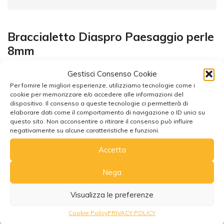
Braccialetto Diaspro Paesaggio perle
8mm
Gestisci Consenso Cookie
Per fornire le migliori esperienze, utilizziamo tecnologie come i
cookie per memorizzare e/o accedere alle informazioni del
dispositivo. Il consenso a queste tecnologie ci permetterà di
elaborare dati come il comportamento di navigazione o ID unici su
questo sito. Non acconsentire o ritirare il consenso può influire
Potrebbe interessarti anche
negativamente su alcune caratteristiche e funzioni.
Accetta
Nega
Visualizza le preferenze
Cookie Policy
PRIVACY POLICY