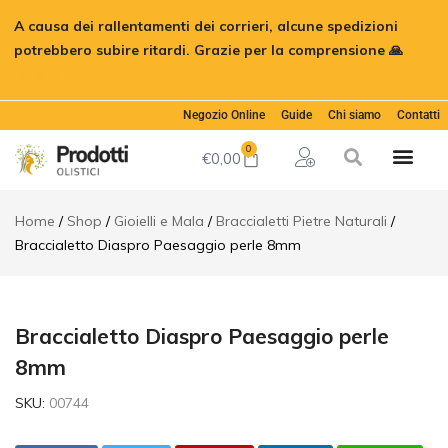
Braccialetto
A causa dei rallentamenti dei corrieri, alcune spedizioni
Diaspro
€
12,00
Aggiungi al
Paesaggio
potrebbero subire ritardi. Grazie per la comprensione 🙏
perle 8mm
Ignora
Descrizione
Informazioni
Negozio Online
Guide
Chi siamo
Contatti
aggiuntive
0
€
0,00
Recensioni (0)
Home
Shop
Gioielli e Mala
Braccialetti Pietre Naturali
Braccialetto Diaspro Paesaggio perle 8mm
Braccialetto Diaspro Paesaggio perle
8mm
SKU:
00744