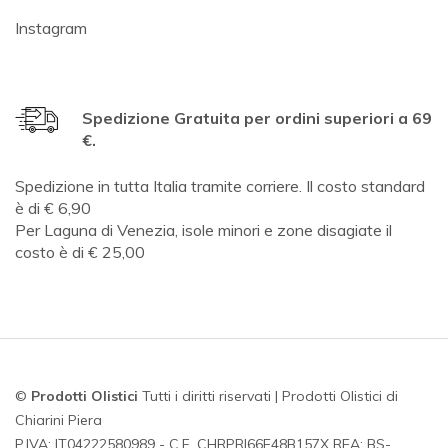
Instagram
Spedizione Gratuita per ordini superiori a 69
€.
Spedizione in tutta Italia tramite corriere. Il costo standard
è di € 6,90
Per Laguna di Venezia, isole minori e zone disagiate il
costo è di € 25,00
©
Prodotti Olistici
Tutti i diritti riservati | Prodotti Olistici di
Chiarini Piera
P.IVA: IT04222580989 - C.F. CHRPRI66E48B157X REA: BS-