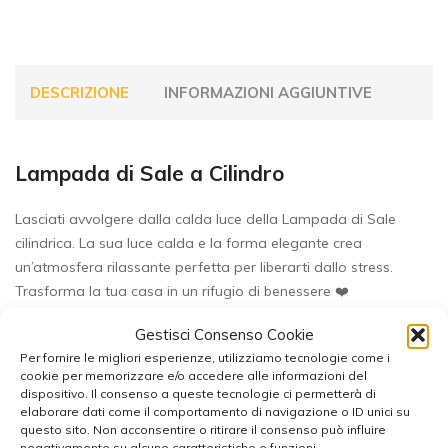
DESCRIZIONE
INFORMAZIONI AGGIUNTIVE
Lampada di Sale a Cilindro
Lasciati avvolgere dalla calda luce della Lampada di Sale
cilindrica. La sua luce calda e la forma elegante crea
un’atmosfera rilassante perfetta per liberarti dallo stress.
Trasforma la tua casa in un rifugio di benessere ❤️
Gestisci Consenso Cookie
Le proprietà attribuite alle lampade di sale si basano su
Per fornire le migliori esperienze, utilizziamo tecnologie come i
esperienze personali, tradizioni e conoscenze di esperti. Pur
cookie per memorizzare e/o accedere alle informazioni del
non essendo scientificamente provate, queste credenze
dispositivo. Il consenso a queste tecnologie ci permetterà di
offrono un valore aggiunto per molti. Si ricorda che qualsiasi
elaborare dati come il comportamento di navigazione o ID unici su
questo sito. Non acconsentire o ritirare il consenso può influire
beneficio descritto non sostituisce il parere di un medico.
negativamente su alcune caratteristiche e funzioni.