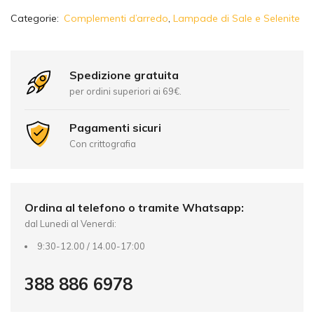
A
Categorie:
Complementi d’arredo
,
Lampade di Sale e Selenite
l
t
e
r
Spedizione gratuita
n
per ordini superiori ai 69€.
a
t
Pagamenti sicuri
i
Con crittografia
v
e
:
Ordina al telefono o tramite Whatsapp:
dal Lunedi al Venerdi:
9:30-12.00 / 14.00-17:00
388 886 6978