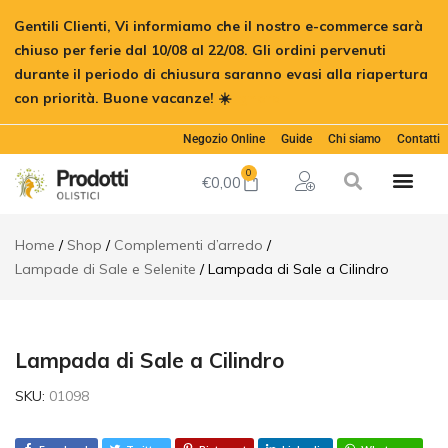
Lampada
Gentili Clienti, Vi informiamo che il nostro e-commerce sarà
di Sale a
€
42,00
Aggiungi al c
Cilindro
chiuso per ferie dal 10/08 al 22/08. Gli ordini pervenuti
durante il periodo di chiusura saranno evasi alla riapertura
Descrizione
con priorità. Buone vacanze! ☀️
Ignora
Informazioni
aggiuntive
Negozio Online
Guide
Chi siamo
Contatti
0
€
0,00
Home
Shop
Complementi d’arredo
Lampade di Sale e Selenite
Lampada di Sale a Cilindro
Lampada di Sale a Cilindro
SKU:
01098