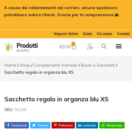
Sacchetto
A causa dei rallentamenti dei corrieri, alcune spedizioni
regalo in
€
0,50
Aggiungi al car
organza
potrebbero subire ritardi. Grazie per la comprensione 🙏
blu XS
Ignora
Descrizione
Informazioni
Negozio Online
Guide
Chi siamo
Contatti
aggiuntive
0
€
0,00
Recensioni
(0)
Home
Shop
Complementi d’arredo
Buste e Sacchetti
Sacchetto regalo in organza blu XS
Sacchetto regalo in organza blu XS
SKU:
01236
Facebook
Twitter
Pinterest
Linkedin
Whatsapp