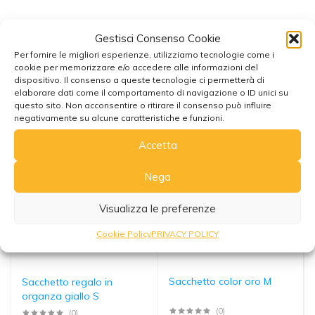
Gestisci Consenso Cookie
Per fornire le migliori esperienze, utilizziamo tecnologie come i
cookie per memorizzare e/o accedere alle informazioni del
Potrebbe interessarti anche
dispositivo. Il consenso a queste tecnologie ci permetterà di
elaborare dati come il comportamento di navigazione o ID unici su
questo sito. Non acconsentire o ritirare il consenso può influire
negativamente su alcune caratteristiche e funzioni.
Accetta
Nega
Visualizza le preferenze
Cookie Policy
PRIVACY POLICY
Sacchetto color oro M
Sacchetto regalo in
organza giallo S
(0)
(0)