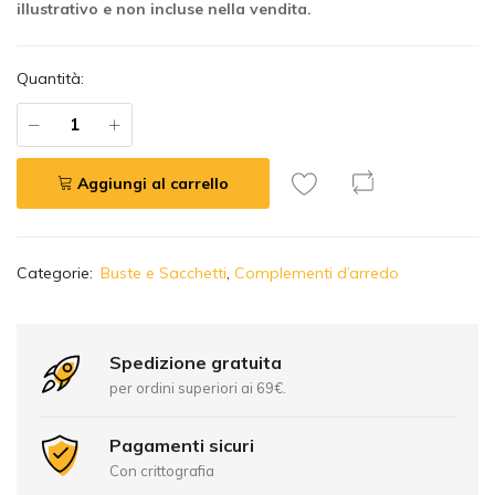
illustrativo e non incluse nella vendita.
Quantità:
Aggiungi al carrello
A
Categorie:
Buste e Sacchetti
,
Complementi d’arredo
l
t
e
r
Spedizione gratuita
n
per ordini superiori ai 69€.
a
t
Pagamenti sicuri
i
Con crittografia
v