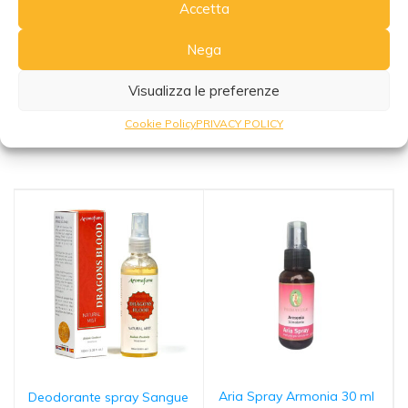
Accetta
Nega
Visualizza le preferenze
Cookie Policy
PRIVACY POLICY
Potrebbe interessarti anche
Aria Spray Armonia 30 ml
Deodorante spray Sangue