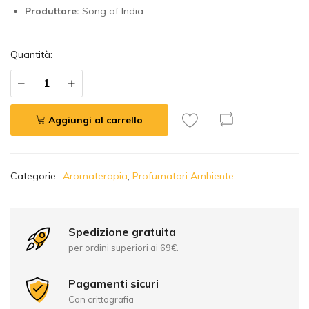
Produttore:
Song of India
Quantità:
Aggiungi al carrello
A
Categorie:
Aromaterapia
,
Profumatori Ambiente
l
t
e
r
Spedizione gratuita
n
per ordini superiori ai 69€.
a
t
Pagamenti sicuri
i
Con crittografia