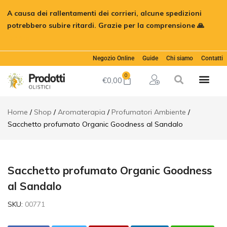
Sacchetto
A causa dei rallentamenti dei corrieri, alcune spedizioni
profumato
€
5,50
Aggiungi al car
Organic
potrebbero subire ritardi. Grazie per la comprensione 🙏
Goodness
Ignora
al Sandalo
Descrizione
Negozio Online
Guide
Chi siamo
Contatti
Informazioni
0
aggiuntive
€
0,00
Home
Shop
Aromaterapia
Profumatori Ambiente
Sacchetto profumato Organic Goodness al Sandalo
Sacchetto profumato Organic Goodness
al Sandalo
SKU:
00771