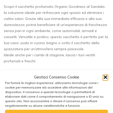
Scopri il sacchetto profumato Organic Goodness al Sandalo,
la soluzione ideale per rinfrescare ogni spazio ed eliminare i
cattivi odori. Grazie alla sua immediata efficacia e alla sua
durevolezza, potrai beneficiare di un’esperienza di freschezza
senza pari in ogni ambiente, come automobili, armadi e
cassetti. Versatile e pratico, questo sacchetto è perfetto per la
tua casa: usalo in cucina, bagno o sotto il sacchetto della
spazzatura per un’atmosfera sempre piacevole.
Ideale anche per i cambi di stagione, lascia i tuoi vestiti
profumati e freschi.
Attenzione:
Gestisci Consenso Cookie
Per fornire le migliori esperienze, utilizziamo tecnologie come i
Solo per uso esterno (non ingerire).
cookie per memorizzare e/o accedere alle informazioni del
Per aumentare la durata del prodotto non esporre alla luce
dispositivo. Il consenso a queste tecnologie ci permetterà di
diretta del sole.
elaborare dati come il comportamento di navigazione o ID unici su
questo sito. Non acconsentire o ritirare il consenso può influire
Mantenere fuori dalla portata dei bambini e animali
negativamente su alcune caratteristiche e funzioni.
domestici.