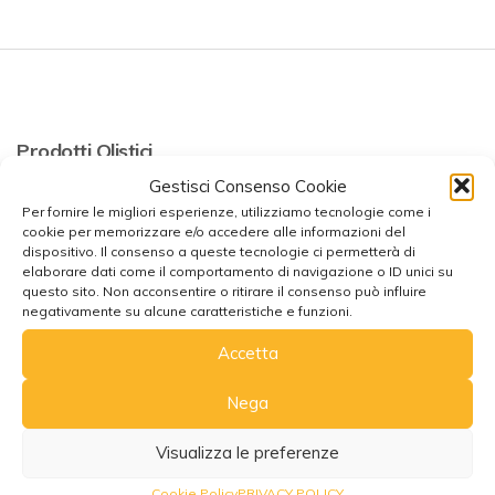
Prodotti Olistici
Gestisci Consenso Cookie
Termini e Condizioni
Per fornire le migliori esperienze, utilizziamo tecnologie come i
cookie per memorizzare e/o accedere alle informazioni del
Resi e Recessi
dispositivo. Il consenso a queste tecnologie ci permetterà di
Garanzia Legale
elaborare dati come il comportamento di navigazione o ID unici su
Privacy & GDPR
questo sito. Non acconsentire o ritirare il consenso può influire
Cookie Policy UE
negativamente su alcune caratteristiche e funzioni.
Termini Legali
Accetta
Spedizioni e consegna
Nega
Visualizza le preferenze
Sede Legale
Cookie Policy
PRIVACY POLICY