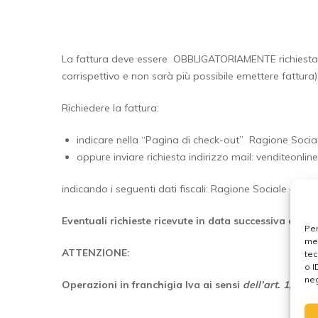
La fattura deve essere OBBLIGATORIAMENTE richiesta a
corrispettivo e non sarà più possibile emettere fattura)
Richiedere la fattura:
indicare nella “Pagina di check-out” Ragione Sociale
oppure inviare richiesta indirizzo mail: venditeonline
indicando i seguenti dati fiscali: Ragione Sociale – Ind
Eventuali richieste ricevute in data successiva all’
Per
mem
ATTENZIONE:
tec
o I
neg
Operazioni in franchigia Iva ai sensi
dell’art. 1, co