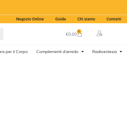
Negozio Online
Guide
Chi siamo
Contatti
0
€
0,00
ra per il Corpo
Complementi d’arredo
Radioestesia