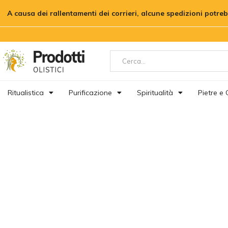
A causa dei rallentamenti dei corrieri, alcune spedizioni potre
Ritualistica
Purificazione
Spiritualità
Pietre e C