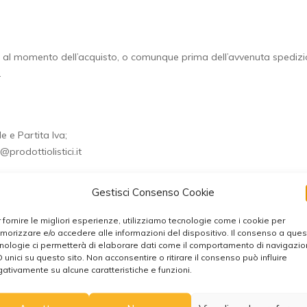
l momento dell’acquisto, o comunque prima dell’avvenuta spedizion
.
 e Partita Iva;
@prodottiolistici.it
irizzo fatturazione – Partita Iva – mail Pec e se in possesso Codice SD
Gestisci Consenso Cookie
ordine non potranno essere evase.
 fornire le migliori esperienze, utilizziamo tecnologie come i cookie per
orizzare e/o accedere alle informazioni del dispositivo. Il consenso a que
nologie ci permetterà di elaborare dati come il comportamento di navigazi
D unici su questo sito. Non acconsentire o ritirare il consenso può influire
ativamente su alcune caratteristiche e funzioni.
mmi da 54 a 89 della Legge n. 190/2014 – regime forfettario