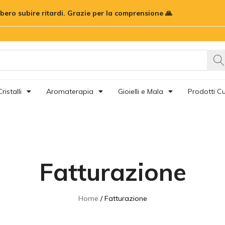
bbero subire ritardi. Grazie per la comprensione 🙏
Ignora
ristalli
Aromaterapia
Gioielli e Mala
Prodotti Cu
Fatturazione
Home
Fatturazione