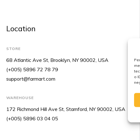
Location
STORE
68 Atlantic Ave St, Brooklyn, NY 90002, USA
Per
mem
(+005) 5896 72 78 79
tec
o I
support@farmart.com
neg
WAREHOUSE
172 Richmond Hill Ave St, Stamford, NY 90002, USA
(+005) 5896 03 04 05