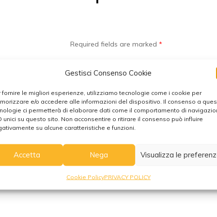
Required fields are marked
*
Gestisci Consenso Cookie
Errore:
Modulo di contatto non trovato.
 fornire le migliori esperienze, utilizziamo tecnologie come i cookie per
orizzare e/o accedere alle informazioni del dispositivo. Il consenso a que
nologie ci permetterà di elaborare dati come il comportamento di navigazi
D unici su questo sito. Non acconsentire o ritirare il consenso può influire
ativamente su alcune caratteristiche e funzioni.
Accetta
Nega
Visualizza le preferen
Cookie Policy
PRIVACY POLICY