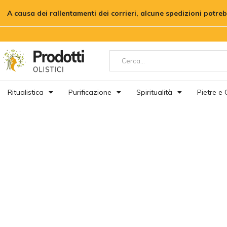
A causa dei rallentamenti dei corrieri, alcune spedizioni potre
Ritualistica
Purificazione
Spiritualità
Pietre e C