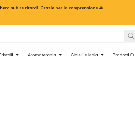
bbero subire ritardi. Grazie per la comprensione 🙏
Ignora
ristalli
Aromaterapia
Gioielli e Mala
Prodotti Cu