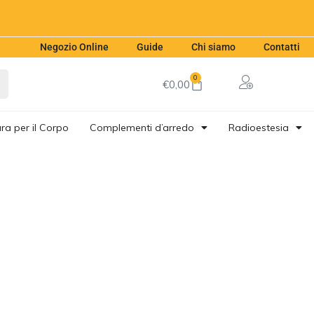
Negozio Online
Guide
Chi siamo
Contatti
0
€
0,00
ra per il Corpo
Complementi d’arredo
Radioestesia